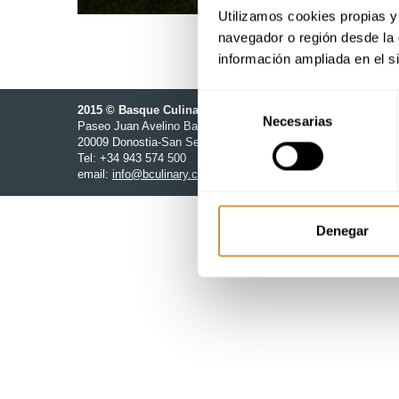
Utilizamos cookies propias y 
navegador o región desde la 
información ampliada en el s
Selección
2015 © Basque Culinary Center
Necesarias
de
Paseo Juan Avelino Barriola, 101
consentimiento
20009 Donostia-San Sebastián (Gipuzkoa)
Tel: +34 943 574 500
email:
info@bculinary.com
Denegar