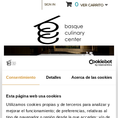
0
SIGN IN
VER CARRITO
Consentimiento
Detalles
Acerca de las cookies
TÉRMINOS Y CONDICIONES
Esta página web usa cookies
NORMA 1
Utilizamos cookies propias y de terceros para analizar y 
mejorar el funcionamiento; de preferencias, relativas al 
Lorem ipsum dolor sit amet conse ctetur adipisicing elit, sed do
eiusmod tempor incididunt ut labore et dolore magna aliqua. Ut enim ad
tipo de navegador o región desde la que accedes; y/o de 