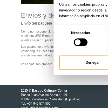
Utilizamos cookies propias y 
navegador o región desde la 
Envíos y devoluciones
información ampliada en el s
Envío del paquete
Selección
Como norma general, los paquetes se envían dentro de las 48 h
Necesarias
de
mediante UPS Extra, se aplicará un cargo adicional. Ponte en 
consentimiento
puedas seguir tu pedido en línea.
Los gastos de envío incluyen los gastos de manipulación y em
variar según el peso total del paquete. Te aconsejamos que a
uno de manera individual. No nos hacemos responsables de los 
Denegar
Las cajas son grandes y tus artículos estarán bien protegidos.
2015 © Basque Culinary Center
Paseo Juan Avelino Barriola, 101
20009 Donostia-San Sebastián (Gipuzkoa)
Tel: +34 943 574 500
email:
info@bculinary.com