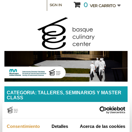
0
SIGN IN
VER CARRITO
CATEGORIA: TALLERES, SEMINARIOS Y MASTER
CLASS
Como hablar y comunicarte con la generación
Z: tus clientes y plantilla
Consentimiento
Detalles
Acerca de las cookies