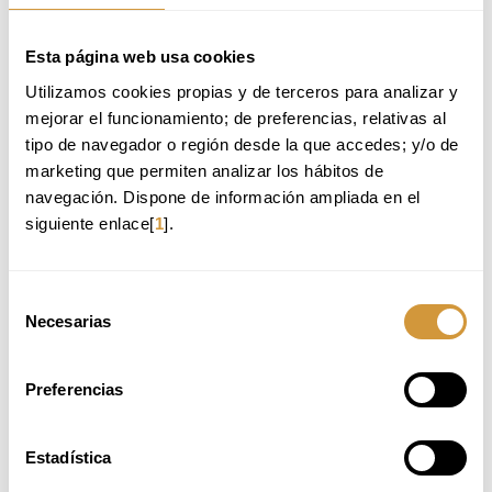
Ikastaro hau gaztelaniaz izango da.
Mesedez, kontsulta ezazu informazioa gaztelaniaz.
Esta página web usa cookies
Utilizamos cookies propias y de terceros para analizar y 
Volver a Oferta Formativa
mejorar el funcionamiento; de preferencias, relativas al 
tipo de navegador o región desde la que accedes; y/o de 
marketing que permiten analizar los hábitos de 
TE RECOMENDAMOS:
navegación. Dispone de información ampliada en el 
siguiente enlace[
1
].
COCCIÓN DE PRECISIÓN: VACÍO Y BAJA
TEMPERATURA
FOOD DESIGN APLICADO AL DISEÑO DE
Selección
EXPERIENCIAS GASTRONÓMICAS
Necesarias
de
ZERO WASTE EN LA INDUSTRIA ALIMENTARIA
consentimiento
NUTRICIÓN CULINARIA Y GASTRONOMÍA APLICADA A
LA SALUD
Preferencias
Estadística
PLAZAS DISPONIBLES