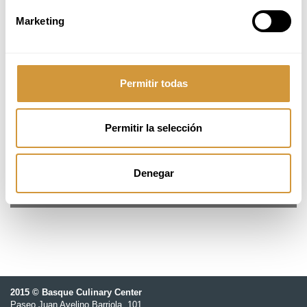
Marketing
INSCRIPCIÓN ONLINE
Pendiente de concretar
Permitir todas
Pendiente de confirmación
Permitir la selección
18 ikasle
300,00 €
Denegar
Basque Culinary Center
2015 © Basque Culinary Center
Paseo Juan Avelino Barriola, 101