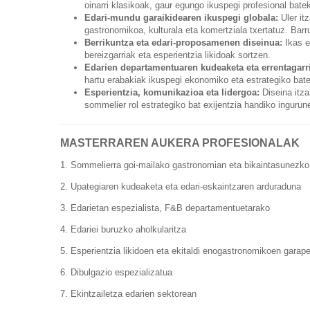
oinarri klasikoak, gaur egungo ikuspegi profesional batek
Edari-mundu garaikidearen ikuspegi globala:
Uler itz
gastronomikoa, kulturala eta komertziala txertatuz. Bar
Berrikuntza eta edari-proposamenen diseinua:
Ikas e
bereizgarriak eta esperientzia likidoak sortzen.
Edarien departamentuaren kudeaketa eta errentagarr
hartu erabakiak ikuspegi ekonomiko eta estrategiko bate
Esperientzia, komunikazioa eta lidergoa:
Diseina itz
sommelier rol estrategiko bat exijentzia handiko ingurun
MASTERRAREN AUKERA PROFESIONALAK
1. Sommelierra goi-mailako gastronomian eta bikaintasunezko
2. Upategiaren kudeaketa eta edari-eskaintzaren arduraduna
3. Edarietan espezialista, F&B departamentuetarako
4. Edariei buruzko aholkularitza
5. Esperientzia likidoen eta ekitaldi enogastronomikoen garap
6. Dibulgazio espezializatua
7. Ekintzailetza edarien sektorean