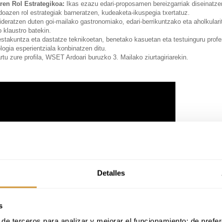
en Rol Estrategikoa:
Ikas ezazu edari-proposamen bereizgarriak diseinatze
doazen rol estrategiak barneratzen, kudeaketa-ikuspegia txertatuz.
ideratzen duten goi-mailako gastronomiako, edari-berrikuntzako eta aholkulari
 klaustro batekin.
estakuntza eta dastatze teknikoetan, benetako kasuetan eta testuinguru profe
ogia esperientziala konbinatzen ditu.
rtu zure profila, WSET Ardoari buruzko 3. Mailako ziurtagiriarekin.
Detalles
s
de terceros para analizar y mejorar el funcionamiento; de preferen