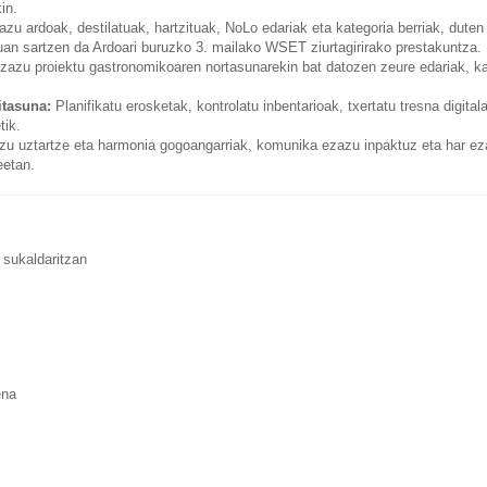
in.
azu ardoak, destilatuak, hartzituak, NoLo edariak eta kategoria berriak, duten 
ruan sartzen da Ardoari buruzko 3. mailako WSET ziurtagirirako prestakuntza.
zazu proiektu gastronomikoaren nortasunarekin bat datozen zeure edariak, ka
itasuna:
Planifikatu erosketak, kontrolatu inbentarioak, txertatu tresna digital
tik.
azu uztartze eta harmonia gogoangarriak, komunika ezazu inpaktuz eta har e
eetan.
 sukaldaritzan
ena