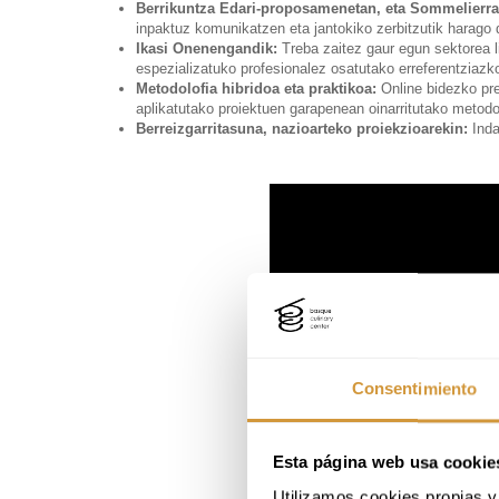
Berrikuntza Edari-proposamenetan, eta Sommelierrar
inpaktuz komunikatzen eta jantokiko zerbitzutik harago 
Ikasi Onenengandik:
Treba zaitez gaur egun sektorea l
espezializatuko profesionalez osatutako erreferentziazko
Metodolofia hibridoa eta praktikoa:
Online bidezko pr
aplikatutako proiektuen garapenean oinarritutako metodol
Berreizgarritasuna, nazioarteko proiekzioarekin:
Inda
Consentimiento
Esta página web usa cookie
Utilizamos cookies propias y 