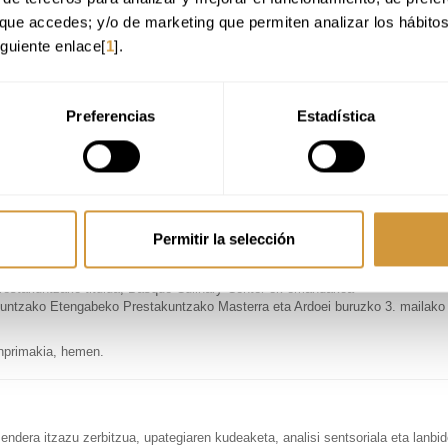
que accedes; y/o de marketing que permiten analizar los hábito
iguiente enlace[
1
].
Preferencias
Estadística
ean
ue Culinary Center-en.
 19ra.
aren 31ra.
Permitir la selección
9ra (bi hilabete)
aktikak baliozkotu egin daitezke, esperientzia profesionalaren arabera,
restakuntzako titulua, Basque Culinary Center-ek emandakoa
ikuntzako Etengabeko Prestakuntzako Masterra eta Ardoei buruzko 3. maila
inprimakia, hemen.
endera itzazu zerbitzua, upategiaren kudeaketa, analisi sentsoriala eta lanbi