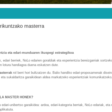
rrikuntzako masterra
ntzia eta edari-munduaren ikuspegi estrategikoa
k, edari berriek, NoLo edarien goraldiak eta esperientzia bereizgarriak sortzek
kin lotura handiagoa duena eskatzen dute.
asterrak
rol berri hori bultzatzen du. Balio handiko edari-proposamenak disei
an eta sukaldaritza garaikidean aldea markatzeko esperientziak komunikatzeko
ALA MASTER HONEK?
edari-unibertso garaikidea: ardoa, edari-kategoria berriak, NoLo edariak, eta 
plikatuta.