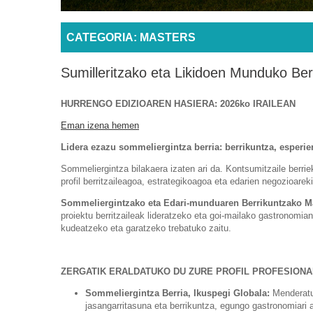
CATEGORIA: MASTERS
Sumilleritzako eta Likidoen Munduko Be
HURRENGO EDIZIOAREN HASIERA: 2026ko IRAILEAN
Eman izena hemen
Lidera ezazu sommeliergintza berria: berrikuntza, esperie
Sommeliergintza bilakaera izaten ari da. Kontsumitzaile berrie
profil berritzaileagoa, estrategikoagoa eta edarien negozioare
Sommeliergintzako eta Edari-munduaren Berrikuntzako M
proiektu berritzaileak lideratzeko eta goi-mailako gastronomi
kudeatzeko eta garatzeko trebatuko zaitu.
ZERGATIK ERALDATUKO DU ZURE PROFIL PROFESION
Sommeliergintza Berria, Ikuspegi Globala:
Menderatu 
jasangarritasuna eta berrikuntza, egungo gastronomiari a