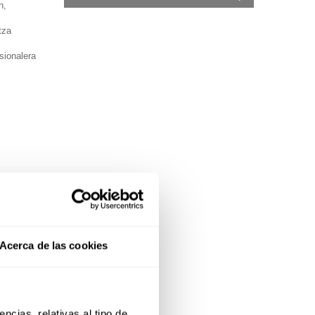
n,
tza
sionalera
Acerca de las cookies
cias, relativas al tipo de 