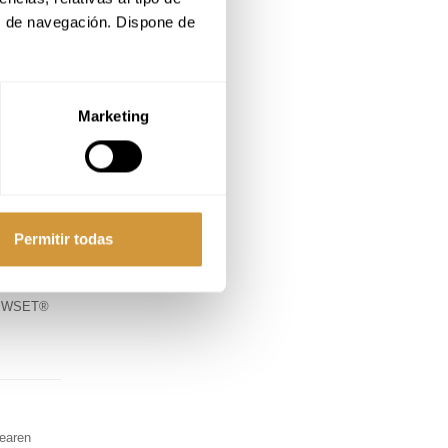
s de navegación. Dispone de 
Marketing
Permitir todas
ko WSET®
dearen