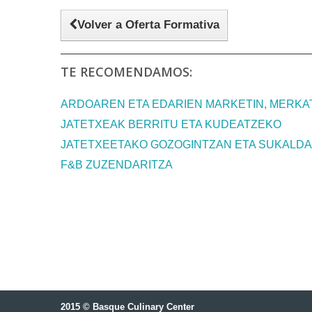
Volver a Oferta Formativa
TE RECOMENDAMOS:
ARDOAREN ETA EDARIEN MARKETIN, MERKA
JATETXEAK BERRITU ETA KUDEATZEKO
JATETXEETAKO GOZOGINTZAN ETA SUKALD
F&B ZUZENDARITZA
2015 © Basque Culinary Center