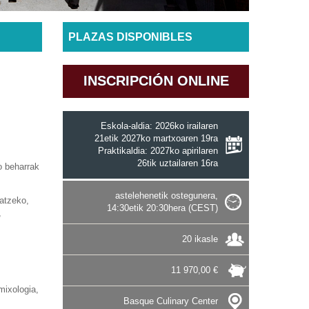
PLAZAS DISPONIBLES
INSCRIPCIÓN ONLINE
Eskola-aldia: 2026ko irailaren
21etik 2027ko martxoaren 19ra
Praktikaldia: 2027ko apirilaren
26tik uztailaren 16ra
o beharrak
astelehenetik ostegunera,
natzeko,
14:30etik 20:30hera (CEST)
,
20 ikasle
11 970,00 €
mixologia,
Basque Culinary Center