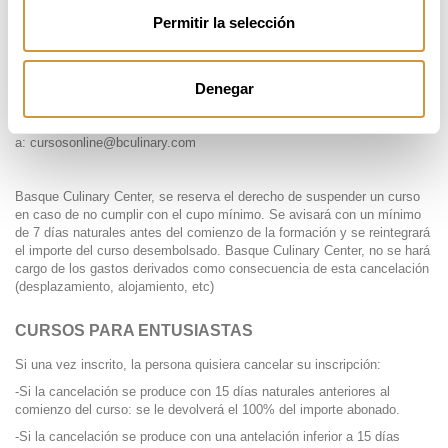
enviarán a la siguiente dirección 3 días antes del comienzo del
Permitir la selección
curso:
infocursos@bculinary.com
.
Denegar
Para cursos online
, avisando con una antelación de 10 días naturales
al comienzo del curso se puede solicitar que se mantenga la matrícula
para la siguiente edición del mismo. Este aviso se debe realizar
a:
cursosonline@bculinary.com
Basque Culinary Center, se reserva el derecho de suspender un curso
en caso de no cumplir con el cupo mínimo. Se avisará con un mínimo
de 7 días naturales antes del comienzo de la formación y se reintegrará
el importe del curso desembolsado. Basque Culinary Center, no se hará
cargo de los gastos derivados como consecuencia de esta cancelación
(desplazamiento, alojamiento, etc)
CURSOS PARA ENTUSIASTAS
Si una vez inscrito, la persona quisiera cancelar su inscripción:
-Si la cancelación se produce con 15 días naturales anteriores al
comienzo del curso: se le devolverá el 100% del importe abonado.
-Si la cancelación se produce con una antelación inferior a 15 días