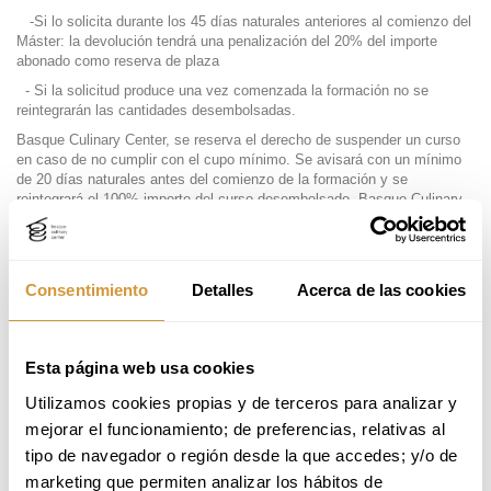
-Si lo solicita durante los 45 días naturales anteriores al comienzo del
Máster: la devolución tendrá una penalización del 20% del importe
abonado como reserva de plaza
- Si la solicitud produce una vez comenzada la formación no se
reintegrarán las cantidades desembolsadas.
Basque Culinary Center, se reserva el derecho de suspender un curso
en caso de no cumplir con el cupo mínimo. Se avisará con un mínimo
de 20 días naturales antes del comienzo de la formación y se
reintegrará el 100% importe del curso desembolsado. Basque Culinary
Center, no se hará cargo de los gastos derivados como consecuencia
de esta cancelación (desplazamiento, alojamiento, etc)
PROGRAMAS DE ESPECIALIZACIÓN/CURSOS
Consentimiento
Detalles
Acerca de las cookies
EXPERTOS
PRESENCIALES Y ONLINE
Tasa de solicitud: se devolverá en caso de que la persona inscrita no
sea admitida o quede en estado de reserva.
Esta página web usa cookies
Si la persona inscrita anula su matrícula una vez realizada la reserva de
Utilizamos cookies propias y de terceros para analizar y 
plaza:
mejorar el funcionamiento; de preferencias, relativas al 
-Si lo solicita con más de 30 días naturales anteriores al comienzo
tipo de navegador o región desde la que accedes; y/o de 
del Curso de especialización o experto: se le devolverá el 100% del
marketing que permiten analizar los hábitos de 
importe abonado (excepto los 150€ de la tasa de solicitud).