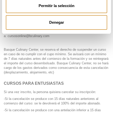
enviarán a la siguiente dirección 3 días antes del comienzo del
Permitir la selección
curso:
infocursos@bculinary.com
.
Denegar
Para cursos online
, avisando con una antelación de 10 días naturales
al comienzo del curso se puede solicitar que se mantenga la matrícula
para la siguiente edición del mismo. Este aviso se debe realizar
a:
cursosonline@bculinary.com
Basque Culinary Center, se reserva el derecho de suspender un curso
en caso de no cumplir con el cupo mínimo. Se avisará con un mínimo
de 7 días naturales antes del comienzo de la formación y se reintegrará
el importe del curso desembolsado. Basque Culinary Center, no se hará
cargo de los gastos derivados como consecuencia de esta cancelación
(desplazamiento, alojamiento, etc)
CURSOS PARA ENTUSIASTAS
Si una vez inscrito, la persona quisiera cancelar su inscripción:
-Si la cancelación se produce con 15 días naturales anteriores al
comienzo del curso: se le devolverá el 100% del importe abonado.
-Si la cancelación se produce con una antelación inferior a 15 días