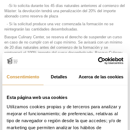
-Si lo solicita durante los 45 días naturales anteriores al comienzo del
Máster: la devolución tendrá una penalización del 20% del importe
abonado como reserva de plaza
- Si la solicitud produce una vez comenzada la formación no se
reintegrarán las cantidades desembolsadas.
Basque Culinary Center, se reserva el derecho de suspender un curso
en caso de no cumplir con el cupo mínimo. Se avisará con un mínimo
de 20 días naturales antes del comienzo de la formación y se
reintegrará el 100% importe del curso desembolsado. Basque Culinary
Center, no se hará cargo de los gastos derivados como consecuencia
de esta cancelación (desplazamiento, alojamiento, etc)
PROGRAMAS DE ESPECIALIZACIÓN/CURSOS
Consentimiento
Detalles
Acerca de las cookies
EXPERTOS
PRESENCIALES Y ONLINE
Tasa de solicitud: se devolverá en caso de que la persona inscrita no
sea admitida o quede en estado de reserva.
Esta página web usa cookies
Si la persona inscrita anula su matrícula una vez realizada la reserva de
Utilizamos cookies propias y de terceros para analizar y 
plaza:
mejorar el funcionamiento; de preferencias, relativas al 
-Si lo solicita con más de 30 días naturales anteriores al comienzo
tipo de navegador o región desde la que accedes; y/o de 
del Curso de especialización o experto: se le devolverá el 100% del
marketing que permiten analizar los hábitos de 
importe abonado (excepto los 150€ de la tasa de solicitud).