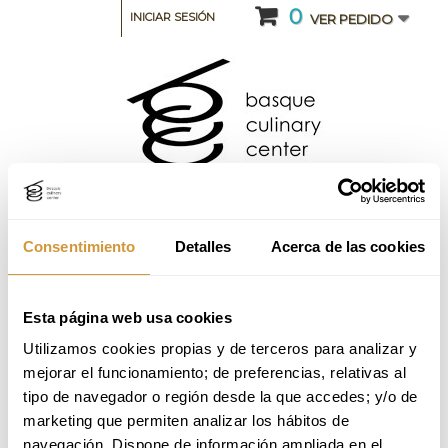
0
INICIAR SESIÓN
VER PEDIDO
Consentimiento
Detalles
Acerca de las cookies
CATEGORIA: CURSOS INTENSIVOS Y SEMINARIOS
Esta página web usa cookies
Utilizamos cookies propias y de terceros para analizar y 
Curso intensivo de Pastelería Esencial_ 2ª
mejorar el funcionamiento; de preferencias, relativas al 
Edición_2026 (Online)
tipo de navegador o región desde la que accedes; y/o de 
marketing que permiten analizar los hábitos de 
Volver a Oferta Formativa
navegación. Dispone de información ampliada en el 