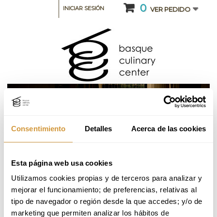
0
INICIAR SESIÓN
VER PEDIDO
Consentimiento
Detalles
Acerca de las cookies
CATEGORIA: CURSOS INTENSIVOS Y SEMINARIOS
Esta página web usa cookies
Curso intensivo de Técnicas de Cocción de
Utilizamos cookies propias y de terceros para analizar y 
Fondos y Salsas_2ª Edición_2026 (Online)
mejorar el funcionamiento; de preferencias, relativas al 
tipo de navegador o región desde la que accedes; y/o de 
marketing que permiten analizar los hábitos de 
Volver a Oferta Formativa