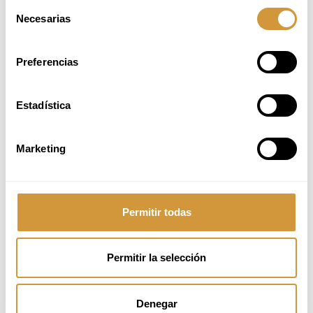
Selección
WSET Nivel 4 en Vinos y
Necesarias
Nivel 3 en Sake, además del
de
distintivo
“Basque Sumiller”
.
consentimiento
Lidera programas de
formación WSET aportando
Preferencias
conocimiento técnico y visión
estratégica.
Estadística
Marketing
Permitir todas
PRECIO
El curso junto con el certificado tiene un coste de
890€
que se
Permitir la selección
abonan íntegramente al realizar la inscripción online.
Denegar