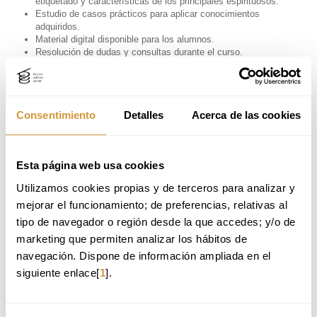
etiquetado y características de los principales espirituosos.
Estudio de casos prácticos para aplicar conocimientos
adquiridos.
Material digital disponible para los alumnos.
Resolución de dudas y consultas durante el curso.
Aplicación de conocimientos a la recomendación de productos y
principios de servicio.
Consentimiento
Detalles
Acerca de las cookies
EVALUACIÓN
Examen con 50 preguntas de opción múltiple (60 minutos).
Se requiere al menos un 55% de respuestas correctas para
aprobar.
Esta página web usa cookies
Evaluación realizada por la sede WSET en Londres.
Utilizamos cookies propias y de terceros para analizar y 
Repetición del examen posible con costo adicional.
mejorar el funcionamiento; de preferencias, relativas al 
tipo de navegador o región desde la que accedes; y/o de 
EQUIPO DOCENTE
marketing que permiten analizar los hábitos de 
ONNECA GUELBENZU
navegación. Dispone de información ampliada en el 
siguiente enlace[
1
].
Educadora oficial del WSET y
experta en vinos y
espirituosos, con Diploma