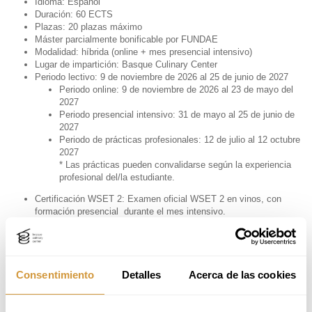
Idioma: Español
Duración: 60 ECTS
Plazas: 20 plazas máximo
Máster parcialmente bonificable por FUNDAE
Modalidad: híbrida (online + mes presencial intensivo)
Lugar de impartición: Basque Culinary Center
Periodo lectivo: 9 de noviembre de 2026 al 25 de junio de 2027
Periodo online: 9 de noviembre de 2026 al 23 de mayo del
2027
Periodo presencial intensivo: 31 de mayo al 25 de junio de
2027
Periodo de prácticas profesionales: 12 de julio al 12 octubre
2027
* Las prácticas pueden convalidarse según la experiencia
profesional del/la estudiante.
Certificación WSET 2: Examen oficial WSET 2 en vinos, con
formación presencial durante el mes intensivo.
Tipo de Título: Título de Formación Permanente de la Universidad
de Mondragón, impartido por Basque Culinary Center
Titulación: Máster de Formación Permanente en Marketing,
Consentimiento
Detalles
Acerca de las cookies
Comercialización y Negocio del Vino y Bebidas y Certificación
oficial WSET® 2 en Vinos