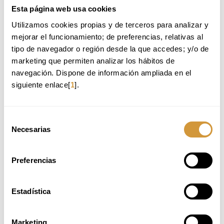
Para consultas y más información: completa el formulario
Esta página web usa cookies
pinchando aquí
Utilizamos cookies propias y de terceros para analizar y 
¿Te gustaría invertir en tu futuro profesional, pero necesitas
apoyo para hacerlo? Disponemos de opciones de
financiación
mejorar el funcionamiento; de preferencias, relativas al 
para facilitar el acceso a nuestros programas formativos. Si
tipo de navegador o región desde la que accedes; y/o de 
deseas más información,
completa el siguiente formulario
.
marketing que permiten analizar los hábitos de 
navegación. Dispone de información ampliada en el 
OBJETIVOS DE APRENDIZAJE
siguiente enlace[
1
].
Capacidades que desarrollarás en este Máster:
Piensa y decide como un profesional del sector
: Comprende
Selección
cómo funcionan los mercados de vino y bebidas: canales,
Necesarias
distribución y dinámicas comerciales. Aprende a analizar costes,
de
precios y márgenes, interpretar ROI y KPIs y
contextualizar la
consentimiento
negociación con una visión ejecutiva del negocio
.
Diseña planes de marketing y ventas con enfoque
Preferencias
realista:
Trabaja planes estructurados por canal, con
posicionamiento claro, segmentación fundamentada y
comunicación orientada a aportar valor,
pensados para poder
Estadística
ejecutarse y medirse
.
Construye marca y comunica con coherencia:
Desarrolla una
visión profesional de la marca y
el storytelling para crear y
gestionar marcas coherentes
en distintos mercados y
Marketing