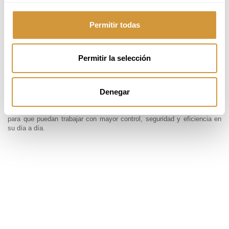
profesionales a través de
la estandarización de
Permitir todas
procesos y el uso
inteligente de la
tecnología. Trabaja con
restaurantes,
Permitir la selección
colectividades y grupos
hoteleros ayudándoles a
mejorar su productividad
Denegar
sin perder calidad
gastronómica. Es especialista en cocina al vacío, pasteurización y
sistemas de producción y regeneración, formando a equipos de cocina
para que puedan trabajar con mayor control, seguridad y eficiencia en
su día a día.