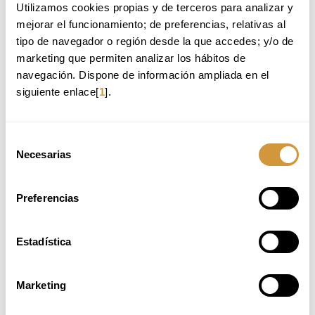
Utilizamos cookies propias y de terceros para analizar y 
METODOLOGÍA
mejorar el funcionamiento; de preferencias, relativas al 
El curso se imparte bajo el enfoque
learning by doing
, donde el
tipo de navegador o región desde la que accedes; y/o de 
aprendizaje se centra en la práctica y la experimentación directa. Los
marketing que permiten analizar los hábitos de 
participantes adquieren conocimientos y habilidades a través de la
elaboración de recetas, la ejecución de técnicas y la evaluación de
navegación. Dispone de información ampliada en el 
resultados.
siguiente enlace[
1
].
La metodología incluye:
Demostraciones técnicas en vivo por parte del profesorado.
Selección
Prácticas supervisadas individuales y en grupo.
Necesarias
de
Degustación y análisis de las elaboraciones realizadas.
Acompañamiento y resolución de dudas en el aula.
consentimiento
Acceso a toda la documentación y recetas en formato digital.
Preferencias
EQUIPO DOCENTE
Estadística
Charly Gómez
es chef
asesor y fundador de
Marketing
ÓptimaChef, consultora
especializada en
optimizar cocinas