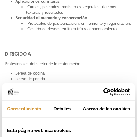
Aplicaciones culinarias
Carnes, pescados, mariscos y vegetales: tiempos,
texturas y resultados.
Seguridad alimentaria y conservación
Protocolos de pasteurización, enfriamiento y regeneración.
Gestión de riesgos en línea fría y almacenamiento.
DIRIGIDO A
Profesionales del sector de la restauración:
Jefe/a de cocina
Jefe/a de partida
Cocineros/as
Chef ejecutivo
Recién graduados en cocina
Profesores de cocina
Consentimiento
Detalles
Acerca de las cookies
Este curso está dirigido a quienes desean aplicar la técnica sous vide y
la producción de quinta gama en un entorno profesional, maximizando
la eficiencia y calidad de los procesos gastronómicos.
¿No ves tu
perfil?
contáctanos
.
Esta página web usa cookies