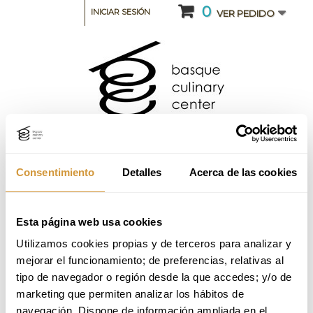
0
INICIAR SESIÓN
VER PEDIDO
Consentimiento
Detalles
Acerca de las cookies
CATEGORIA: CURSOS INTENSIVOS Y SEMINARIOS
Esta página web usa cookies
Utilizamos cookies propias y de terceros para analizar y 
Curso intensivo de Las Verduras_3ª
mejorar el funcionamiento; de preferencias, relativas al 
Edición_2025 (Online)
tipo de navegador o región desde la que accedes; y/o de 
marketing que permiten analizar los hábitos de 
Volver a Oferta Formativa
navegación. Dispone de información ampliada en el 