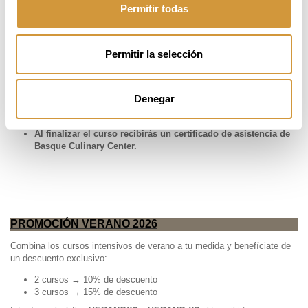
una cocina mediterránea de autor con tres menús diferentes,
Permitir todas
combinando producto tradicional con una sensibilidad moderna.
Permitir la selección
PRECIO
El curso tiene un coste de
995€
que se deberá abonar
Denegar
íntegramente en el momento de realizar la inscripción
online.
Al finalizar el curso recibirás un certificado de asistencia de
Basque Culinary Center.
PROMOCIÓN VERANO 2026
Combina los cursos intensivos de verano a tu medida y benefíciate de
un descuento exclusivo:
2 cursos → 10% de descuento
3 cursos → 15% de descuento