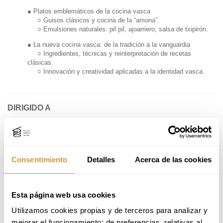
● Platos emblemáticos de la cocina vasca
○ Guisos clásicos y cocina de la “amona”.
○ Emulsiones naturales: pil pil, ajoarriero, salsa de txipirón.
● La nueva cocina vasca: de la tradición a la vanguardia
○ Ingredientes, técnicas y reinterpretación de recetas
clásicas.
○ Innovación y creatividad aplicadas a la identidad vasca.
DIRIGIDO A
Profesionales del sector de la restauración:
Jefe/a de cocina
Jefe/a de partida
Cocineros/as
Consentimiento
Detalles
Acerca de las cookies
Chef ejecutivo
Recién graduados en cocina
Profesores de cocina
Esta página web usa cookies
¿No ves tu perfil?
contáctanos
.
Utilizamos cookies propias y de terceros para analizar y 
mejorar el funcionamiento; de preferencias, relativas al 