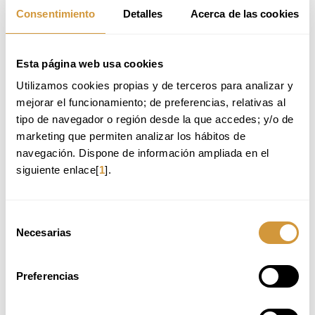
Consentimiento
Detalles
Acerca de las cookies
METODOLOGÍA
El programa se imparte utilizando la metodología
learning by doing
, la
cual se basa en la idea de que
la mejor manera de aprender es a
Esta página web usa cookies
través de la experiencia práctica y la acción directa
. En lugar de
centrarse exclusivamente en la teoría y la instrucción pasiva, esta
Utilizamos cookies propias y de terceros para analizar y 
metodología promueve que
los estudiantes adquieran conocimientos
mejorar el funcionamiento; de preferencias, relativas al 
y habilidades al participar activamente en actividades prácticas y
proyectos reales
.
tipo de navegador o región desde la que accedes; y/o de 
marketing que permiten analizar los hábitos de 
Algunos de los elementos de la metodología son:
navegación. Dispone de información ampliada en el 
Sesiones teórico-demostrativas con expertos/as en pastelería de
siguiente enlace[
1
].
restaurante
Actividades prácticas y talleres
Cata de algunas de las elaboraciones realizadas por el docente
Resolución de dudas y consultas
Selección
Acceso a toda la documentación en formato digital
Necesarias
de
consentimiento
Preferencias