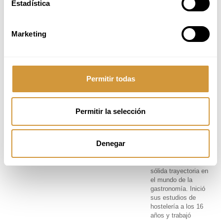
Estadística
Marketing
Permitir todas
EQUIPO
DOCENTE
Permitir la selección
ESTER ROELAS
Denegar
​Ester Roelas
es una
reconocida pastelera
española con una
sólida trayectoria en
el mundo de la
gastronomía. Inició
sus estudios de
hostelería a los 16
años y trabajó