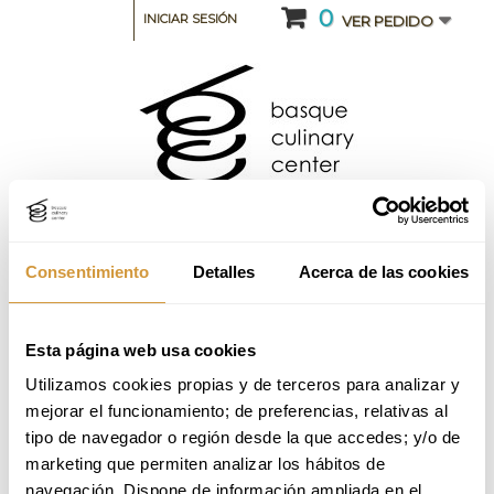
0
INICIAR SESIÓN
VER PEDIDO
Consentimiento
Detalles
Acerca de las cookies
CATEGORIA: CURSOS INTENSIVOS Y SEMINARIOS
Esta página web usa cookies
Utilizamos cookies propias y de terceros para analizar y 
Curso intensivo de Panadería_ 3ª
mejorar el funcionamiento; de preferencias, relativas al 
Edición_2024 (Online)
tipo de navegador o región desde la que accedes; y/o de 
marketing que permiten analizar los hábitos de 
Volver a Oferta Formativa
navegación. Dispone de información ampliada en el 