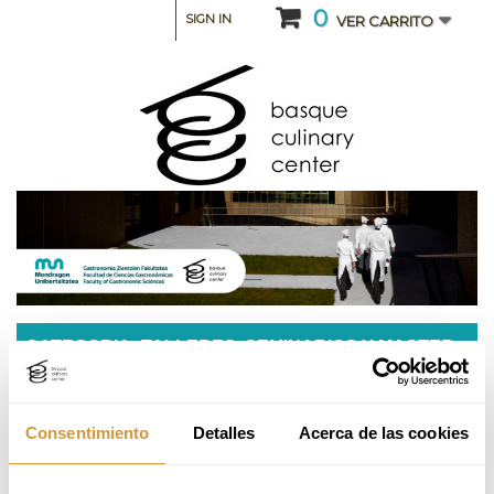
0
SIGN IN
VER CARRITO
CATEGORIA: TALLERES, SEMINARIOS Y MASTER
CLASS
Nutrición culinaria y gastronomía aplicada a la
Consentimiento
Detalles
Acerca de las cookies
salud