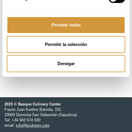
INSCRIPCIÓN ONLINE
Fecha pendiente de confirmación
Permitir todas
pendiente de confirmación
Permitir la selección
18 ikasle
GOe - Gastronomy Open Ecosystem
Denegar
2015 © Basque Culinary Center
Paseo Juan Avelino Barriola, 101
20009 Donostia-San Sebastián (Gipuzkoa)
Tel: +34 943 574 500
email:
info@bculinary.com