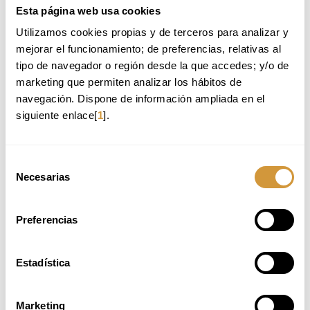
Ikastaroa %100 gaztelaniaz ematen da. Mesedez, kontsultatu
Esta página web usa cookies
gaztelaniazko bertsioa.
Utilizamos cookies propias y de terceros para analizar y 
mejorar el funcionamiento; de preferencias, relativas al 
Volver a Oferta Formativa
tipo de navegador o región desde la que accedes; y/o de 
marketing que permiten analizar los hábitos de 
TE RECOMENDAMOS:
navegación. Dispone de información ampliada en el 
siguiente enlace[
1
].
MÁSTER EN FOOD DESIGN: INNOVACIÓN EN
PRODUCTOS, SERVICIOS Y EXPERIENCIAS 26-27
OSCAR ERNESTO
Selección
Necesarias
COCINA A PRESIÓN 26-27 EDICIÓN OCTUBRE
de
(ONLINE)
consentimiento
FERMENTACIONES 26-27 EDICIÓN OCTUBRE
Preferencias
(ONLINE)
Estadística
PLAZAS DISPONIBLES
Marketing