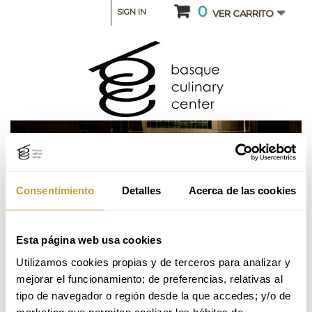
0
SIGN IN
VER CARRITO
Consentimiento
Detalles
Acerca de las cookies
CATEGORIA: TALLERES, SEMINARIOS Y MASTER
CLASS
Esta página web usa cookies
Utilizamos cookies propias y de terceros para analizar y 
Curso intensivo de Formulación de Helados_2ª
mejorar el funcionamiento; de preferencias, relativas al 
Edición_2026 (Online)
tipo de navegador o región desde la que accedes; y/o de 