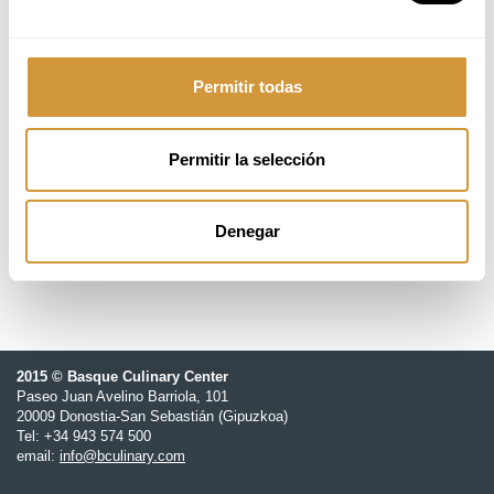
2 - 3 de noviembre 2026
Permitir todas
09:00 - 14:00h
Permitir la selección
18 ikasle
GOe - Gastronomy Open Ecosystem
Denegar
2015 © Basque Culinary Center
Paseo Juan Avelino Barriola, 101
20009 Donostia-San Sebastián (Gipuzkoa)
Tel: +34 943 574 500
email:
info@bculinary.com