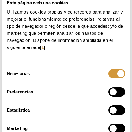
Esta página web usa cookies
Utilizamos cookies propias y de terceros para analizar y 
Volver a Oferta Formativa
mejorar el funcionamiento; de preferencias, relativas al 
tipo de navegador o región desde la que accedes; y/o de 
marketing que permiten analizar los hábitos de 
TE RECOMENDAMOS:
navegación. Dispone de información ampliada en el 
siguiente enlace[
1
].
CURSO INTENSIVO DE GASTROCOCTELERÍA_1ª
EDICIÓN_2026 (ONLINE)
NUTRICIÓN CULINARIA Y GASTRONOMÍA APLICADA A
Selección
LA SALUD
Necesarias
de
MUNDO VEGETAL: TÉCNICAS E INNOVACIÓN
consentimiento
MARKETING SENSORIAL APLICADO A LA
Preferencias
GASTRONOMÍA
Estadística
PLAZAS DISPONIBLES
Marketing
INSCRIPCIÓN ONLINE