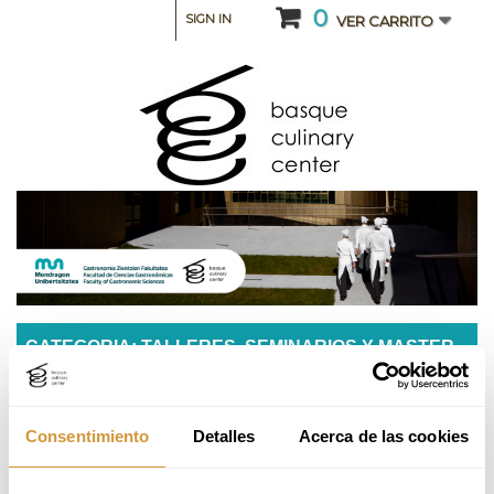
0
SIGN IN
VER CARRITO
CATEGORIA: TALLERES, SEMINARIOS Y MASTER
CLASS
Innovación en Cocina Aplicada
Consentimiento
Detalles
Acerca de las cookies
Ikastaroa %100 gaztelaniaz ematen da. Mesedez, kontsultatu
gaztelaniazko bertsioa.