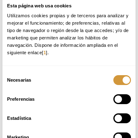
Esta página web usa cookies
Utilizamos cookies propias y de terceros para analizar y 
Volver a Oferta Formativa
mejorar el funcionamiento; de preferencias, relativas al 
tipo de navegador o región desde la que accedes; y/o de 
TE RECOMENDAMOS:
marketing que permiten analizar los hábitos de 
navegación. Dispone de información ampliada en el 
CURSO INTENSIVO DE LA PARRILLA_1ª
siguiente enlace[
1
].
EDICIÓN_2026 (ONLINE)
CURSO INTENSIVO DE LA PARRILLA_3ª
EDICIÓN_2026 (ONLINE)
Selección
Necesarias
de
CURSO INTENSIVO DE CARNES_ 3ª EDICIÓN_2026
(ONLINE)
consentimiento
CURSO INTENSIVO DE FORMULACIÓN DE
Preferencias
HELADOS_1ª EDICIÓN_2026 (ONLINE)
Estadística
PLAZAS DISPONIBLES
Marketing