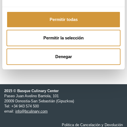
6 - 17 de julio 2026
Permitir todas
09:00 a 14:00h
18 ikasle
Permitir la selección
GOe - Gastronomy Open Ecosystem
Denegar
2015 © Basque Culinary Center
Paseo Juan Avelino Barriola, 101
20009 Donostia-San Sebastián (Gipuzkoa)
Tel: +34 943 574 500
email:
info@bculinary.com
Politica de Cancelación y Devolución