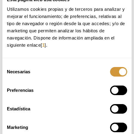
Utilizamos cookies propias y de terceros para analizar y 
mejorar el funcionamiento; de preferencias, relativas al 
Volver a Oferta Formativa
tipo de navegador o región desde la que accedes; y/o de 
marketing que permiten analizar los hábitos de 
TE RECOMENDAMOS:
navegación. Dispone de información ampliada en el 
siguiente enlace[
1
].
CURSO INTENSIVO DE PASTELERÍA ESENCIAL_ 1ª
EDICIÓN_2026 (ONLINE)
CURSO INTENSIVO DE FORMULACIÓN DE
Selección
HELADOS_3ª EDICIÓN_2026 (ONLINE)
Necesarias
de
CURSO INTENSIVO DE CARNES_ 1ª EDICIÓN_2026
consentimiento
(ONLINE)
Preferencias
CURSO INTENSIVO DE PASTA_3ª EDICIÓN_2026
(ONLINE)
Estadística
PLAZAS NO DISPONIBLES
Marketing