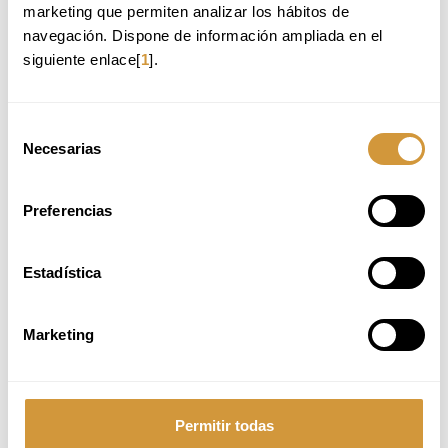
marketing que permiten analizar los hábitos de 
navegación. Dispone de información ampliada en el 
siguiente enlace[
1
].
TE RECOMENDAMOS:
PASTELERÍA DE RESTAURANTE OCTUBRE 26-27
Selección
(ONLINE)
Necesarias
de
DIPLOMA DE EXPERTO O EXPERTA EN MARKETING,
consentimiento
COMERCIALIZACIÓN Y NEGOCIO DEL VINO Y
BEBIDAS 26-27 (ONLINE)
Preferencias
GASTRONOMY TOURISM EXPERIENCE DESIGN 26-27
(ONLINE)
Estadística
CURSO DE GESTIÓN DE SALA Y EXPERIENCIA DE
CLIENTE 27-28 (ONLINE)
Marketing
PLAZAS DISPONIBLES
INSCRIPCIÓN ONLINE
Permitir todas