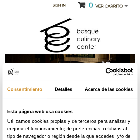
0
SIGN IN
VER CARRITO
Consentimiento
Detalles
Acerca de las cookies
CATEGORIA: CURSOS DE ESPECIALIZACIÓN
Esta página web usa cookies
Gestión de Restaurantes Octubre 26-27
(Online)
Utilizamos cookies propias y de terceros para analizar y 
mejorar el funcionamiento; de preferencias, relativas al 
tipo de navegador o región desde la que accedes; y/o de 
Volver a Oferta Formativa