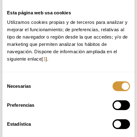
Ikastaro hau gaztelaniaz izango da.
Mesedez, kontsulta ezazu informazioa gaztelaniaz.
Esta página web usa cookies
Utilizamos cookies propias y de terceros para analizar y 
Volver a Oferta Formativa
mejorar el funcionamiento; de preferencias, relativas al 
tipo de navegador o región desde la que accedes; y/o de 
marketing que permiten analizar los hábitos de 
TE RECOMENDAMOS:
navegación. Dispone de información ampliada en el 
siguiente enlace[
1
].
COMO HABLAR Y COMUNICARTE CON LA
GENERACIÓN Z: TUS CLIENTES Y PLANTILLA
APLICACIONES CONTEMPORÁNEAS 26-27 EDICIÓN
Selección
OCTUBRE (ONLINE)
Necesarias
de
CURSO INTENSIVO DE FORMULACIÓN DE
consentimiento
HELADOS_1ª EDICIÓN_2026 (ONLINE)
Preferencias
MARKETING SENSORIAL APLICADO A LA
GASTRONOMÍA
Estadística
PLAZAS NO DISPONIBLES