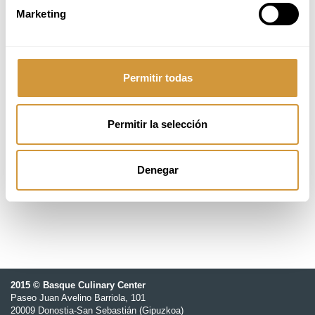
Marketing
Del 15 al 19 de junio, 2026
Permitir todas
08:30 - 13:30h (CEST)
18 ikasle
Permitir la selección
790,00 €
Denegar
Basque Culinary Center
2015 © Basque Culinary Center
Paseo Juan Avelino Barriola, 101
20009 Donostia-San Sebastián (Gipuzkoa)