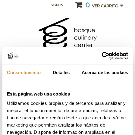
0
SIGN IN
VER CARRITO
Consentimiento
Detalles
Acerca de las cookies
Esta página web usa cookies
CATEGORIA: TALLERES, SEMINARIOS Y MASTER
CLASS
Utilizamos cookies propias y de terceros para analizar y 
mejorar el funcionamiento; de preferencias, relativas al 
Curso intensivo de arroces, cereales y
tipo de navegador o región desde la que accedes; y/o de 
Pseudocereales_3ª Edición_2025 (Online)
marketing que permiten analizar los hábitos de 
navegación. Dispone de información ampliada en el 