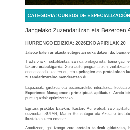
CATEGORIA: CURSOS DE ESPECIALIZACIÓ
Jangelako Zuzendaritzan eta Bezeroen Ar
HURRENGO EDIZIOA: 2026EKO APIRILAK 20
Jatetxe baten arrakasta sutegietan sukaldatzen da, baina
Tradizionalki, sukaldaritza izan da protagonista, baina gaur
faktore erabakigarria
. Gure aditu programarekin, zerbitzuare
onenengandik ikasten du, eta
upeltegien eta protokoloen k
zuzendaritzaraino menderatzen du
.
Espazioak, girotzea eta bezeroarekiko interakzioa kudeatz
Experience Management printzipioak aplikatuz
.
Arreta bi
puntu guztiak optimizatzeko.
Egitura praktiko batekin
, Ikastaro Aurreratuak saio aplikat
edizioetan SUTAN, Martín Berasategui eta Akelarre bisitatu d
ikusteko aukera emanez.
Amaitzean, gai izango zara
aretoko taldeak gidatzeko,