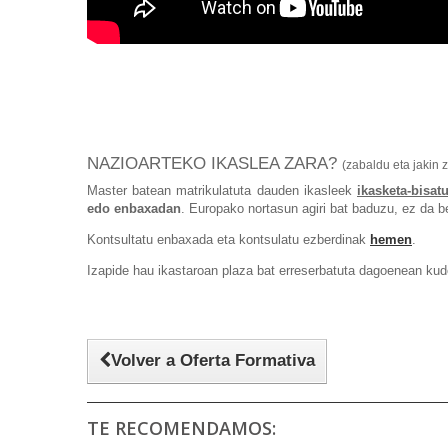
NAZIOARTEKO IKASLEA ZARA?
(zabaldu eta jakin 
Master batean matrikulatuta dauden ikasleek
ikasketa-bisat
edo enbaxadan
. Europako nortasun agiri bat baduzu, ez da b
Kontsultatu enbaxada eta kontsulatu ezberdinak
hemen
.
Izapide hau ikastaroan plaza bat erreserbatuta dagoenean kud
Volver a Oferta Formativa
TE RECOMENDAMOS: