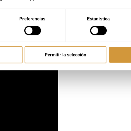
holkularia:
Bezeroarentzako arreta eta jatetxeen kudeaketan espezia
duek beren operazioak eta zerbitzuaren kalitatea hobetzen lagunduz.
dudunek ostalaritza industriako eragiketen kudeaketa postuak eskuratu a
Preferencias
Estadística
zioetan lan eginez.
ezkuntzan interesa dutenek prestatzaile edo irakasle bihurtu daitezke su
entzako arreta arloan beren ezagutza eta esperientzia partekatuz et
TATZEN DIZU
Permitir la selección