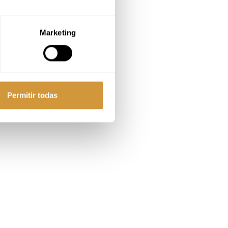
lizatutako
hal izango
Marketing
kaldaritza
orkizuneko
Permitir todas