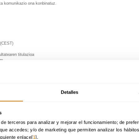
eta komunikazio ona konbinatuz.
a (CEST)
tatearen titulazioa
om
rrak ulertzen eta betetzen irakastea, arazoak konpontzea eta bezeroeki
Detalles
eratiboa irakastea, hala nola plangintza eta antolaketa, giza baliabideen
asuna optimizatzea barne hartuz.
s
 kokapen geografikoaren eta banakako lehentasunen arabera
; hala ere
de terceros para analizar y mejorar el funcionamiento; de preferen
eta karguak bete ditzakete:
que accedes; y/o de marketing que permiten analizar los hábito
 aretoaren zuzendaritza roletan parte hartu dezakete jatetxeetan, taldeak 
iguiente enlace[
1
].