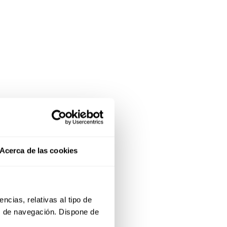
n harreman
Acerca de las cookies
 kudeaketa,
, programa
cias, relativas al tipo de 
s de navegación. Dispone de 
gidatuz eta