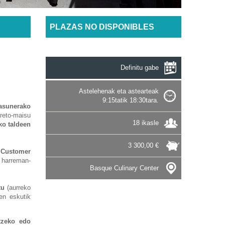
PLAZAS NO DISPONIBLES
Definitu gabe
Astelehenak eta astearteak
9:15tatik 18:30tara.
tasunerako
areto-maisu
18 ikasle
ko taldeen
3 300,00 €
a Customer
 harreman-
Basque Culinary Center
itu
(aurreko
hen eskutik
tzeko edo