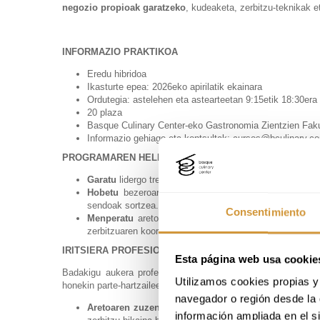
negozio propioak garatzeko
, kudeaketa, zerbitzu-teknikak 
INFORMAZIO PRAKTIKOA
Eredu hibridoa
Ikasturte epea: 2026eko apirilatik ekainara
Ordutegia: astelehen eta astearteetan 9:15etik 18:30er
20 plaza
Basque Culinary Center-eko Gastronomia Zientzien Fakul
Informazio gehiago eta kontsultak: cursos@bculinary.c
PROGRAMAREN HELBURUAK
Garatu
lidergo trebetasunak aretoaren kudeaketan.
Hobetu
bezeroaren arreta. Ikasleei mahaikideen beha
sendoak sortzea.
Consentimiento
Menperatu
aretoaren kudeaketa. Aretoaren kudeaketa op
zerbitzuaren koordinazioa eta negozioaren errentagarrit
IRITSIERA PROFESIONALAK
Esta página web usa cookie
Badakigu aukera profesionalak aldatu daitezkeela
ikasleen
Utilizamos cookies propias y 
honekin parte-hartzaileek honako postu eta arloetan funtzioak 
navegador o región desde la 
Aretoaren zuzendaria jatetxe ospetsuetan:
Gradudunek
información ampliada en el s