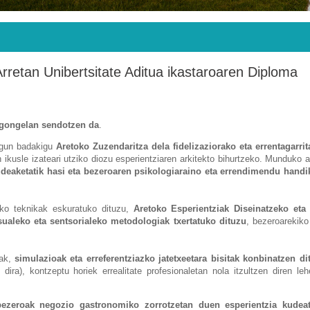
N
retan Unibertsitate Aditua ikastaroaren Diploma
 egongelan sendotzen da
.
 egun badakigu
Aretoko Zuzendaritza dela fidelizaziorako eta errentagarri
n ikusle izateari utziko diozu esperientziaren arkitekto bihurtzeko. Munduko 
udeaketatik hasi eta bezeroaren psikologiaraino eta errendimendu handi
eko teknikak eskuratuko dituzu,
Aretoko Esperientziak Diseinatzeko et
sualeko eta sentsorialeko metodologiak txertatuko dituzu
, bezeroarekiko
uak,
simulazioak eta erreferentziazko jatetxeetara bisitak konbinatzen d
ira), kontzeptu horiek errealitate profesionaletan nola itzultzen diren le
 bezeroak negozio gastronomiko zorrotzetan duen esperientzia kudea