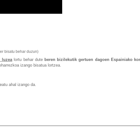
zer bisatu behar duzun)
u luzea
lortu behar dute
beren bizilekutik gertuen dagoen Espainiako ko
eharrezkoa izango bisatua lortzea.
eatu ahal izango da.