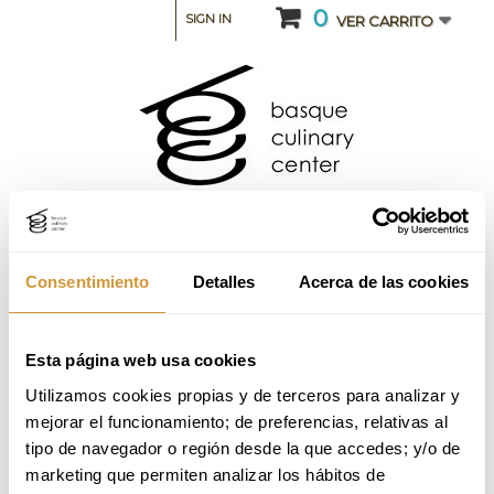
0
SIGN IN
VER CARRITO
Consentimiento
Detalles
Acerca de las cookies
CATEGORIA: CURSOS DE ESPECIALIZACIÓN
Esta página web usa cookies
Utilizamos cookies propias y de terceros para analizar y 
Pastelería de Restaurante Octubre 25-26
mejorar el funcionamiento; de preferencias, relativas al 
(Online)
tipo de navegador o región desde la que accedes; y/o de 
marketing que permiten analizar los hábitos de 
Volver a Oferta Formativa