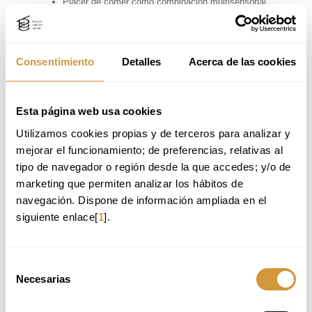
Placer de comer como combinación multisensorial
Emociones, contexto y entorno en el comportamiento
alimentario
Diseño gastronómico: creación de propuestas saludables y
atractivas
Consentimiento
Detalles
Acerca de las cookies
De la teoría a la práctica: evaluación y adaptación de
propuestas culinarias
Esta página web usa cookies
Utilizamos cookies propias y de terceros para analizar y 
mejorar el funcionamiento; de preferencias, relativas al 
DIRIGIDO A
tipo de navegador o región desde la que accedes; y/o de 
Dirigido a:
marketing que permiten analizar los hábitos de 
Profesionales de la gastronomía y la restauración (chefs,
navegación. Dispone de información ampliada en el 
cocineros, food service)
siguiente enlace[
1
].
Dietistas-nutricionistas y profesionales de la salud
Profesionales vinculados a la innovación alimentaria y
desarrollo de producto con enfoque en salud
Profesionales de colectividades y restauración organizada
Selección
Profesionales de la educación, divulgación e investigación
Necesarias
de
en alimentación
consentimiento
Ámbitos de aplicación: