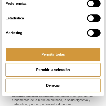
Preferencias
Centros sanitarios, clínicas de nutrición y práctica
profesional privada
Restauración organizada, colectividades y food service
Turismo de salud y gastronomía saludable
Estadística
Industria alimentaria: I+D, innovación y desarrollo de
producto
Nutrición deportiva, rendimiento y fitness
Marketing
Formación, investigación y ámbito académico
¿No ves tu perfil?
Contáctanos
.
Permitir todas
METODOLOGÍA
El curso se desarrolla bajo un enfoque
learning by doing
, en el que el
Permitir la selección
participante adopta un papel activo durante todo el proceso mediante la
resolución de retos, casos aplicados y el desarrollo de propuestas
culinarias propias.
Denegar
Se combinan distintos tipos de sesiones:
Sesiones teóricas aplicadas,
orientadas a comprender los
fundamentos de la nutrición culinaria, la salud digestiva y
metabólica, y el comportamiento alimentario.