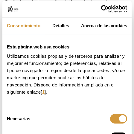
Diseño de producto y narrativa: del fermento al mercado
Design brief: definición de un reto de diseño de producto
fermentado para cada participante o equipo.
Formulación y proceso: definición del fermento base,
Consentimiento
Detalles
Acerca de las cookies
microorganismo, sustrato y variables de proceso.
Evaluación sensorial del prototipo: análisis mediante ficha de cata
y comparativa con referencias de mercado.
Narrativa de producto: construcción del relato adaptado a tres
Esta página web usa cookies
audiencias: consumidor final, comprador industrial e
inversor/startup.
Utilizamos cookies propias y de terceros para analizar y 
mejorar el funcionamiento; de preferencias, relativas al 
tipo de navegador o región desde la que accedes; y/o de 
marketing que permiten analizar los hábitos de 
DIRIGIDO A
navegación. Dispone de información ampliada en el 
Perfil principal
siguiente enlace[
1
].
Técnicos/as de I+D o desarrollo de producto en empresa
alimentaria.
Jefes/as de producción o responsables de proceso.
Selección
Responsables de calidad y seguridad alimentaria.
Necesarias
Chefs y profesionales de cocina que desean incorporar
de
fermentaciones con base científica.
consentimiento
Perfil secundario