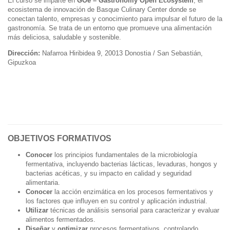
El curso se imparte en
GOe – Gastronomy Open Ecosystem
, el
ecosistema de innovación de Basque Culinary Center donde se
conectan talento, empresas y conocimiento para impulsar el futuro de la
gastronomía. Se trata de un entorno que promueve una alimentación
más deliciosa, saludable y sostenible.
Dirección:
Nafarroa Hiribidea 9, 20013 Donostia / San Sebastián,
Gipuzkoa
OBJETIVOS FORMATIVOS
Conocer
los principios fundamentales de la microbiología
fermentativa, incluyendo bacterias lácticas, levaduras, hongos y
bacterias acéticas, y su impacto en calidad y seguridad
alimentaria.
Conocer
la acción enzimática en los procesos fermentativos y
los factores que influyen en su control y aplicación industrial.
Utilizar
técnicas de análisis sensorial para caracterizar y evaluar
alimentos fermentados.
Diseñar
y
optimizar
procesos fermentativos, controlando