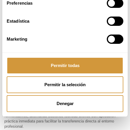
Preferencias
Técnicos/as de laboratorio o calidad.
Emprendedores/as y fundadores de
startups
food & beverage.
Estudiantes avanzados de ciencias de la alimentación,
Estadística
gastronomía o ingeniería.
Responsables de producto o marketing que necesiten comprender
los procesos fermentativos.
Marketing
Nivel requerido
No se requieren conocimientos previos de microbiología, pero sí
experiencia o formación en el sector alimentario o gastronómico. El
curso está diseñado para unificar perfiles técnicos y no técnicos bajo
Permitir todas
un marco común de comprensión de la fermentación.
¿No ves tu perfil?
Contáctanos
.
Permitir la selección
METODOLOGÍA
El curso se desarrolla bajo un enfoque
learning by doing
, combinando
Denegar
rigor científico con aprendizaje experiencial. El alumnado aprende
haciendo, experimentando y reflexionando sobre los procesos
fermentativos, alternando sesiones teóricas breves con aplicación
práctica inmediata para facilitar la transferencia directa al entorno
profesional.