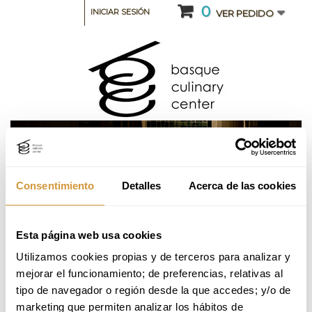
0
INICIAR SESIÓN
VER PEDIDO
Consentimiento
Detalles
Acerca de las cookies
CATEGORIA: CURSOS INTENSIVOS Y SEMINARIOS
Esta página web usa cookies
Aplicaciones Contemporáneas 26-27 edición
Utilizamos cookies propias y de terceros para analizar y 
Octubre (Online)
mejorar el funcionamiento; de preferencias, relativas al 
tipo de navegador o región desde la que accedes; y/o de 
marketing que permiten analizar los hábitos de 
Volver a Oferta Formativa