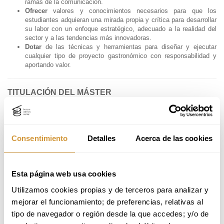
ramas de la comunicación.
Ofrecer
valores y conocimientos necesarios para que los
estudiantes adquieran una mirada propia y crítica para desarrollar
su labor con un enfoque estratégico, adecuado a la realidad del
sector y a las tendencias más innovadoras.
Dotar
de las técnicas y herramientas para diseñar y ejecutar
cualquier tipo de proyecto gastronómico con responsabilidad y
aportando valor.
TITULACIÓN DEL MÁSTER
Para cursar el máster no es un requisito tener estudios universitarios
finalizados, aunque disponer de ellos influye en el proceso de admisión
y en el tipo de titulación que se obtiene al finalizar.
Consentimiento
Detalles
Acerca de las cookies
Tras finalizar el máster, recibirás el
título de Máster en Comunicación
y Periodismo Gastronómico por Basque Culinary Center
.
Si cuentas con estudios universitarios de Grado (Licenciatura,
Esta página web usa cookies
Ingeniería o Diplomatura) o equivalentes, podrás obtener también el
título de Máster de Formación Permanente por la Universidad de
Utilizamos cookies propias y de terceros para analizar y 
Mondragón
.
mejorar el funcionamiento; de preferencias, relativas al 
En caso de que no cuentes con estudios universitarios, pero quieras
tipo de navegador o región desde la que accedes; y/o de 
obtener el título de Formación Permanente, podrás indicarlo en el