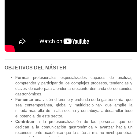
OBJETIVOS DEL MÁSTER
Formar
profesionales especializados capaces de analizar,
comprender y participar de los complejos procesos, tendencias y
claves de éxito para atender la creciente demanda de contenidos
gastronómicos.
Fomentar
una visión diferente y profunda de la gastronomía -que
sea contemporánea, global y multidisciplinar- que amplíe la
mirada más allá de la alta cocina y contribuya a desarrollar todo
el potencial de este sector.
Contribuir
a la profesionalización de las personas que se
dedican a la comunicación gastronómica y avanzar hacia un
reconocimiento académico que lo sitúe al mismo nivel que otras