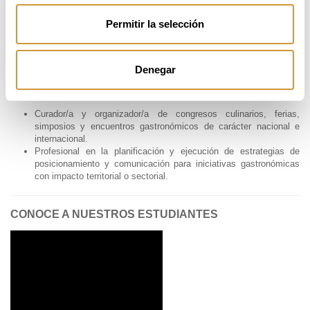
Comunicación y Marketing Gastronómico
Permitir la selección
Responsable de comunicación y marketing para restaurantes,
grupos de hostelería y marcas del sector.
Gestor/a de proyectos de comunicación gastronómica en
agencias especializadas, eventos o instituciones públicas que
Denegar
impulsan la gastronomía como motor de desarrollo económico.
Eventos y Gestión de Proyectos Gastronómicos
Curador/a y organizador/a de congresos culinarios, ferias,
simposios y encuentros gastronómicos de carácter nacional e
internacional.
Profesional en la planificación y ejecución de estrategias de
posicionamiento y comunicación para iniciativas gastronómicas
con impacto territorial o sectorial.
CONOCE A NUESTROS ESTUDIANTES