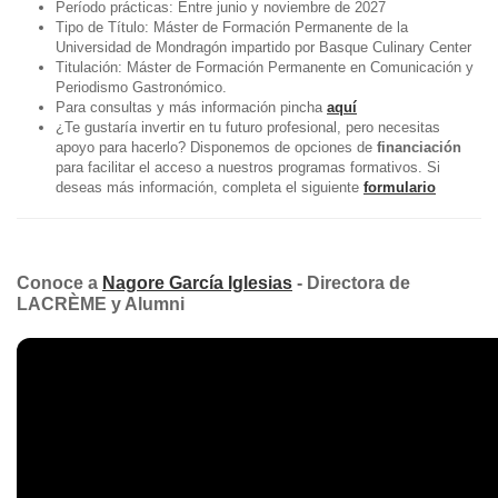
Período prácticas: Entre junio y noviembre de 2027
Tipo de Título: Máster de Formación Permanente de la
Universidad de Mondragón impartido por Basque Culinary Center
Titulación: Máster de Formación Permanente en Comunicación y
Periodismo Gastronómico.
Para consultas y más información pincha
aquí
¿Te gustaría invertir en tu futuro profesional, pero necesitas
apoyo para hacerlo? Disponemos de opciones de
financiación
para facilitar el acceso a nuestros programas formativos. Si
deseas más información, completa el siguiente
formulario
Conoce a
Nagore García Iglesias
- Directora de
LACRÈME y Alumni