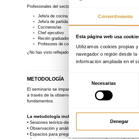
Profesionales del sector de la restauración:
Jefe/a de cocina
Consentimiento
Jefe/a de partida
Cocineros/as
Chef ejecutivo
Esta página web usa cookie
Recién graduados en cocina
Profesores de cocina
Utilizamos cookies propias y 
¿No has visto reflejado tu perfil en los puntos de arriba y te 
navegador o región desde la 
información ampliada en el s
Selección
METODOLOGÍA
Necesarias
de
El seminario se imparte bajo el enfoque
learning by do
consentimiento
a través de la observación activa y el diálogo con el pon
fundamentos.
La metodología incluye:
Denegar
• Sesiones teórico-demostrativas guiadas por el ponente
• Observación y análisis de elaboraciones en tiempo real
• Espacios para preguntas y resolución de dudas.