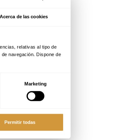
Acerca de las cookies
cias, relativas al tipo de 
s de navegación. Dispone de 
Marketing
aprenden
s y
Permitir todas