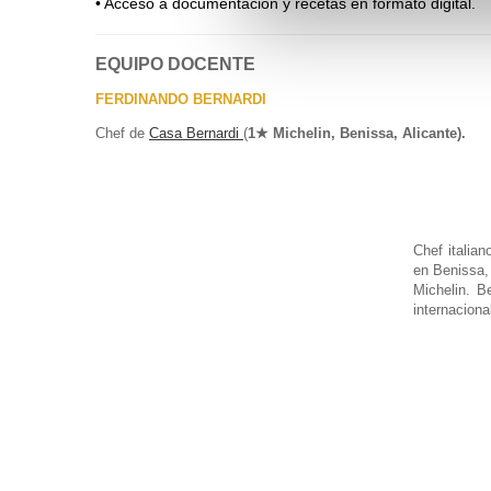
• Acceso a documentación y recetas en formato digital.
EQUIPO DOCENTE
FERDINANDO BERNARDI
Chef de
Casa Bernardi
(
1★ Michelin, Benissa, Alicante).
Chef italia
en Benissa,
Michelin. B
internaciona