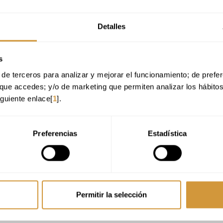
Detalles
s
de terceros para analizar y mejorar el funcionamiento; de preferen
interesa el curso ? No dudes en
escribirnos
.
que accedes; y/o de marketing que permiten analizar los hábito
iguiente enlace[
1
].
Preferencias
Estadística
ing
, aplicado desde una perspectiva
demostrativa
. Los participantes 
ente, que realiza elaboraciones en directo explicando técnicas, proceso
Permitir la selección
.
.