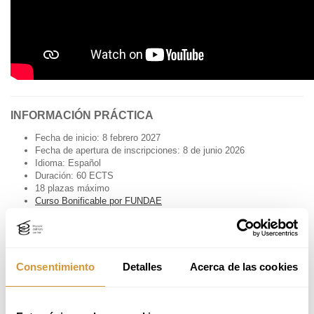
INFORMACIÓN PRÁCTICA
Fecha de inicio: 8 febrero 2027
Fecha de apertura de inscripciones: 8 de junio 2026
Idioma: Español
Duración: 60 ECTS
18 plazas máximo
Curso Bonificable por FUNDAE
Modalidad presencial
Lugar de impartición: Basque Culinary Center
Período lectivo: del 8 de febrero al 9 de julio 2027
Horario: de lunes a viernes de 8:30 a 13:30h
Período prácticas: de julio a octubre 2027
Consentimiento
Detalles
Acerca de las cookies
Tipo de Título: Título Propio de la Universidad de Mondragón
impartido por Basque Culinary Center
Titulación: Máster Profesional en Perfeccionamiento en Cocina