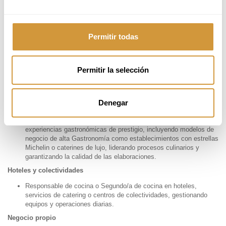
SALIDAS PROFESIONALES
Al finalizar el Máster, estarás capacitado/a para desempeñar funciones
clave en
distintas áreas relacionadas con la cocina profesional
,
Permitir todas
tanto en entornos creativos como operativos. La formación te permitirá
acceder a puestos de responsabilidad en cocinas de alto nivel y te
abrirá las puertas a oportunidades laborales concretas en los centros
Permitir la selección
donde se realizan las prácticas, ya que la mayoría de los/as
estudiantes continúa trabajando o accede a nuevos cargos al finalizar el
programa.
Denegar
Restauración gastronómica
Chef, Jefe/a de Partida o Sous Chef en restaurantes de
experiencias gastronómicas de prestigio, incluyendo modelos de
negocio de alta Gastronomía como establecimientos con estrellas
Michelin o caterines de lujo, liderando procesos culinarios y
garantizando la calidad de las elaboraciones.
Hoteles y colectividades
Responsable de cocina o Segundo/a de cocina en hoteles,
servicios de catering o centros de colectividades, gestionando
equipos y operaciones diarias.
Negocio propio