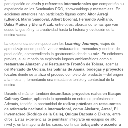
participación de
chefs y referentes internacionales
que compartirán su
experiencia en los Seminarios PRO, showcookings y masterclass. En
ediciones anteriores han participado figuras como
Aitor Arregi
(Elkano), Mario Sandoval, Albert Boronat, Fernando Aréllano,
Dabiz Muñoz y Elena Arzak
, entre otros, abordando temas que van
desde la gestión y la creatividad hasta la historia y evolución de la
cocina vasca.
La experiencia se enriquece con los
Learning Journeys
, viajes de
aprendizaje donde podrás visitar restaurantes, mercados y centros de
producción, comprendiendo la gastronomía desde su raíz. En ediciones
previas, el alumnado ha explorado lugares emblemáticos como el
restaurante Almazen
y el
Restaurante Frontón de Tolosa
, además
del
Mercado de Ordizia
,
las Salinas de Añana
,
bodegas y proyectos
locales
donde se analiza el proceso completo del producto —del origen
a la mesa—, fomentando una mirada sostenible y contextual de la
cocina.
Durante el máster, también desarrollarás
proyectos reales en Basque
Culinary Center
, aplicando lo aprendido en entornos profesionales.
Además, tendrás la oportunidad de realizar
prácticas en restaurantes
de referencia nacional e internacional, como Akelarre, Arrea!, El
invernadero (Rodrigo de la Calle), Quique Dacosta o Elkano
, entre
otros. Estas experiencias te permitirán integrarte en equipos de alto
nivel y, en la mayoría de los casos, continuar
trabajando o acceder a