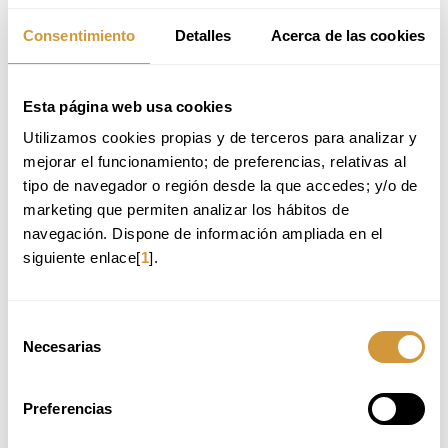
turismo gastronómico, adquiriendo competencias en
branding, posicionamiento de destinos y estrategias de
Consentimiento
Detalles
Acerca de las cookies
comunicación digital para la promoción de experiencias
gastronómicas.
Esta página web usa cookies
SALIDAS PROFESIONALES
Utilizamos cookies propias y de terceros para analizar y 
Al finalizar el Máster, estarás capacitado/a para desempeñar
mejorar el funcionamiento; de preferencias, relativas al 
funciones clave en distintas áreas relacionadas con la
tipo de navegador o región desde la que accedes; y/o de 
gestión y diseño de experiencias en turismo gastronómico
.
marketing que permiten analizar los hábitos de 
Algunas de las salidas profesionales incluyen:
navegación. Dispone de información ampliada en el 
Dirección y Gestión
siguiente enlace[
1
].
Director/a de destinos turísticos gastronómicos, liderando
estrategias de desarrollo y posicionamiento de territorios a través
de su oferta culinaria.
Selección
Gestor/a de empresas de turismo gastronómico, diseñando
Necesarias
modelos de negocio innovadores y sostenibles en el sector.
de
Coordinador/a de proyectos turísticos, implementando planes
consentimiento
estratégicos para instituciones públicas y privadas con enfoque
en la gastronomía como valor diferencial.
Preferencias
Consultoría y Asesoría