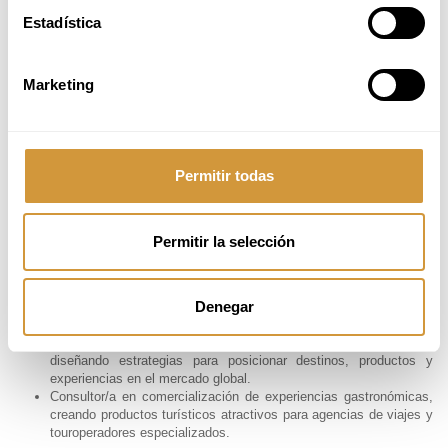
Consultor/a en turismo gastronómico, asesorando en el desarrollo
Estadística
de experiencias culinarias, productos turísticos innovadores y
estrategias de marketing especializadas.
Asesor/a en programas de desarrollo turístico, colaborando con
organismos gubernamentales y entidades internacionales en la
Marketing
promoción y gestión de destinos gastronómicos.
Eventos y Experiencias
Organizador/a de eventos gastronómicos, gestionando festivales,
Permitir todas
ferias y experiencias culinarias dirigidas a diferentes públicos.
Diseñador/a de experiencias gastronómicas premium,
desarrollando propuestas exclusivas para el sector del turismo de
lujo.
Permitir la selección
Responsable de enoturismo en bodegas, creando y gestionando
actividades enoturísticas, catas y rutas vinculadas a la cultura
del vino.
Denegar
Marketing y Comunicación
Especialista en branding y marketing de turismo gastronómico,
diseñando estrategias para posicionar destinos, productos y
experiencias en el mercado global.
Consultor/a en comercialización de experiencias gastronómicas,
creando productos turísticos atractivos para agencias de viajes y
touroperadores especializados.