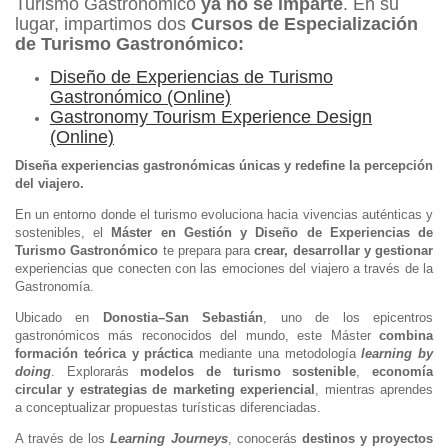
Turismo Gastronómico
ya no se imparte
. En su
lugar, impartimos dos
Cursos de Especialización
de Turismo Gastronómico:
Diseño de Experiencias de Turismo
Gastronómico (Online)​
Gastronomy Tourism Experience Design
(Online)
Diseña experiencias gastronómicas únicas y redefine la percepción
del viajero.
En un entorno donde el turismo evoluciona hacia vivencias auténticas y
sostenibles, el
Máster en Gestión y Diseño de Experiencias de
Turismo Gastronómico
te prepara para
crear, desarrollar y gestionar
experiencias que conecten con las emociones del viajero a través de la
Gastronomía.
Ubicado en
Donostia–San Sebastián
, uno de los epicentros
gastronómicos más reconocidos del mundo, este Máster
combina
formación teórica y práctica
mediante una metodología
learning by
doing
. Explorarás
modelos de turismo sostenible
,
economía
circular y estrategias de marketing experiencial
, mientras aprendes
a conceptualizar propuestas turísticas diferenciadas.
A través de los
Learning Journeys
, conocerás
destinos y proyectos