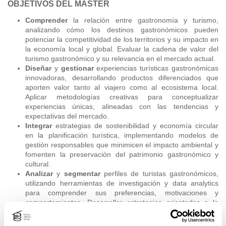
OBJETIVOS DEL MÁSTER
Comprender
la relación entre gastronomía y turismo,
analizando cómo los destinos gastronómicos pueden
potenciar la competitividad de los territorios y su impacto en
la economía local y global. Evaluar la cadena de valor del
turismo gastronómico y su relevancia en el mercado actual.
Diseñar
y
gestionar
experiencias turísticas gastronómicas
innovadoras, desarrollando productos diferenciados que
aporten valor tanto al viajero como al ecosistema local.
Aplicar metodologías creativas para conceptualizar
experiencias únicas, alineadas con las tendencias y
expectativas del mercado.
Integrar
estrategias de sostenibilidad y economía circular
en la planificación turística, implementando modelos de
gestión responsables que minimicen el impacto ambiental y
fomenten la preservación del patrimonio gastronómico y
cultural.
Analizar
y
segmentar
perfiles de turistas gastronómicos,
utilizando herramientas de investigación y data analytics
para comprender sus preferencias, motivaciones y
comportamientos. Desarrollar estrategias orientadas a la
personalización y optimización de la experiencia del viajero.
Desarrollar
habilidades en gestión y marketing aplicado al