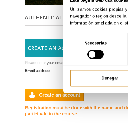
Esta página web usa cookie
Utilizamos cookies propias y 
navegador o región desde la 
AUTHENTICATION
información ampliada en el s
Selección
Necesarias
de
CREATE AN ACCOUNT
consentimiento
Please enter your email address to create an account.
Email address
Denegar
Create an account
Registration must be done with the name and det
participate in the course