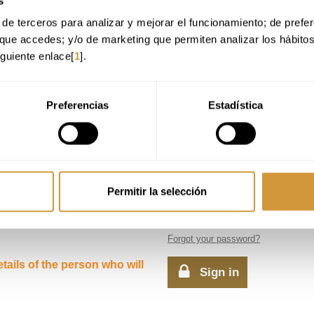
s
de terceros para analizar y mejorar el funcionamiento; de preferen
que accedes; y/o de marketing que permiten analizar los hábito
iguiente enlace[
1
].
Preferencias
Estadística
ALREADY REGISTERED
Email address
Permitir la selección
Password
Forgot your password?
ails of the person who will
Sign in