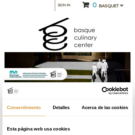
0
SIGN IN
BASQUET
CATEGORY: INTENSIVE COURSES AND SEMINARS
Consentimiento
Detalles
Acerca de las cookies
Cocina vasca y Pintxos
El Curso se imparte 100% en español
Esta página web usa cookies