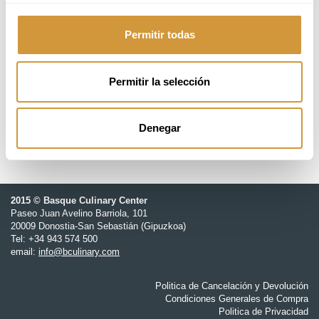
(CEST)
18 students
Permitir todas
1 400,00 €
Permitir la selección
Basque Culinary Center, Donostia - San Sebastián
Denegar
2015 © Basque Culinary Center
Paseo Juan Avelino Barriola, 101
20009 Donostia-San Sebastián (Gipuzkoa)
Tel: +34 943 574 500
email:
info@bculinary.com
Politica de Cancelación y Devolución
Condiciones Generales de Compra
Politica de Privacidad