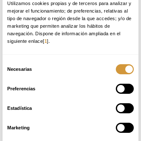
Utilizamos cookies propias y de terceros para analizar y 
Back to Training Offer
mejorar el funcionamiento; de preferencias, relativas al 
tipo de navegador o región desde la que accedes; y/o de 
marketing que permiten analizar los hábitos de 
WE RECOMMEND:
navegación. Dispone de información ampliada en el 
siguiente enlace[
1
].
CURSO INTENSIVO DE ARROCES, CEREALES Y
PSEUDOCEREALES_3ª EDICIÓN_2026 (ONLINE)
CAZA Y SETAS
Selección
CURSO INTENSIVO DE LA PARRILLA_1ª
Necesarias
de
EDICIÓN_2026 (ONLINE)
consentimiento
Preferencias
UNAVAILABLE PLACES
Estadística
29 de junio - 10 de julio 2026
Marketing
Cocina Vasca: 8:30 - 13:30. Pintxos: 09:00 - 14:00h