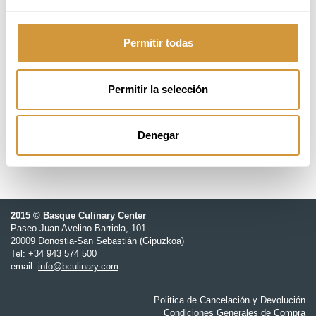
2 - 3 de noviembre 2026
Permitir todas
09:00 - 14:00h
18 students
Permitir la selección
GOe - Gastronomy Open Ecosystem
Denegar
2015 © Basque Culinary Center
Paseo Juan Avelino Barriola, 101
20009 Donostia-San Sebastián (Gipuzkoa)
Tel: +34 943 574 500
email:
info@bculinary.com
Politica de Cancelación y Devolución
Condiciones Generales de Compra