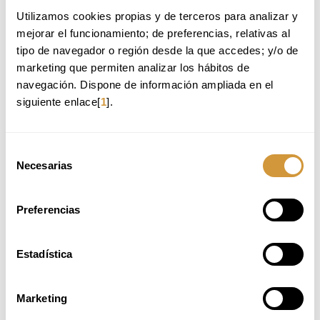
Utilizamos cookies propias y de terceros para analizar y 
Back to Training Offer
mejorar el funcionamiento; de preferencias, relativas al 
tipo de navegador o región desde la que accedes; y/o de 
marketing que permiten analizar los hábitos de 
WE RECOMMEND:
navegación. Dispone de información ampliada en el 
siguiente enlace[
1
].
WSET NIVEL 2 ESPIRITUOSOS - DICIEMBRE
MÁSTER EN FOOD DESIGN: INNOVACIÓN EN
PRODUCTOS, SERVICIOS Y EXPERIENCIAS 26-27
Selección
OSCAR ERNESTO
Necesarias
de
MUNDO VEGETAL: TÉCNICAS E INNOVACIÓN
consentimiento
INNOVACIÓN EN COCINA APLICADA
Preferencias
AVAILABLE PLACES
Estadística
ONLINE APPLICATION
Marketing