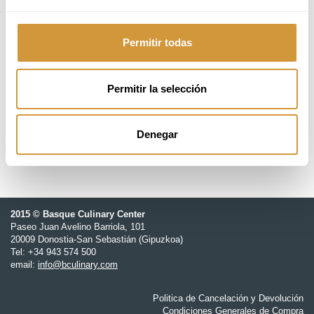
16 - 20 de noviembre 2026
Permitir todas
15:00 - 20:00h
18 students
Permitir la selección
GOe - Gastronomy Open Ecosystem
Denegar
2015 © Basque Culinary Center
Paseo Juan Avelino Barriola, 101
20009 Donostia-San Sebastián (Gipuzkoa)
Tel: +34 943 574 500
email:
info@bculinary.com
Politica de Cancelación y Devolución
Condiciones Generales de Compra