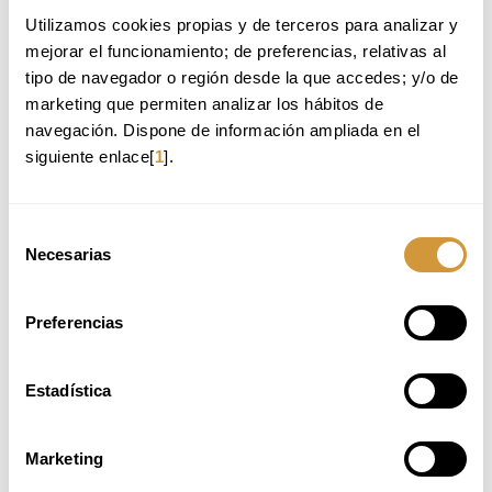
Utilizamos cookies propias y de terceros para analizar y 
Back to Training Offer
mejorar el funcionamiento; de preferencias, relativas al 
tipo de navegador o región desde la que accedes; y/o de 
marketing que permiten analizar los hábitos de 
WE RECOMMEND:
navegación. Dispone de información ampliada en el 
siguiente enlace[
1
].
WSET NIVEL 2 ESPIRITUOSOS - DICIEMBRE
WSET NIVEL 2 EN VINOS - OCTUBRE
CURSO INTENSIVO DE CARNES_ 1ª EDICIÓN_2026
Selección
(ONLINE)
Necesarias
de
CURSO INTENSIVO DE FORMULACIÓN DE
consentimiento
HELADOS_1ª EDICIÓN_2026 (ONLINE)
Preferencias
AVAILABLE PLACES
Estadística
ONLINE APPLICATION
Marketing