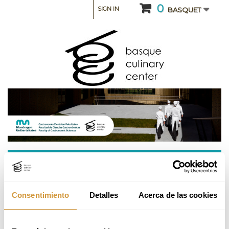
0
SIGN IN
BASQUET
CATEGORY: INTENSIVE COURSES AND SEMINARS
Quesos vascos: producto, cultura y servicio en
Consentimiento
Detalles
Acerca de las cookies
sala
This course will be taught in Spanish.