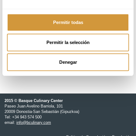
del 15 al 16 de junio, 2026
15:00 - 20:00h (CEST)
Permitir todas
18 students
Permitir la selección
450,00 €
Basque Culinary Center
Denegar
2015 © Basque Culinary Center
Paseo Juan Avelino Barriola, 101
20009 Donostia-San Sebastián (Gipuzkoa)
Tel: +34 943 574 500
email:
info@bculinary.com