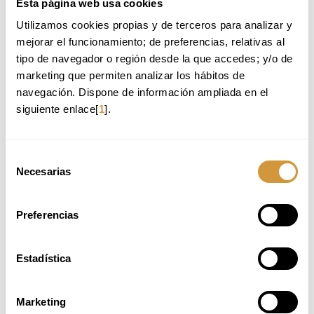
Esta página web usa cookies
Please, check the information in Spanish.
Utilizamos cookies propias y de terceros para analizar y 
mejorar el funcionamiento; de preferencias, relativas al 
Back to Training Offer
tipo de navegador o región desde la que accedes; y/o de 
marketing que permiten analizar los hábitos de 
navegación. Dispone de información ampliada en el 
WE RECOMMEND:
siguiente enlace[
1
].
MARKETING SENSORIAL APLICADO A LA
GASTRONOMÍA
Selección
MUNDO VEGETAL: TÉCNICAS E INNOVACIÓN
Necesarias
de
INNOVACIÓN EN COCINA APLICADA
consentimiento
EXECUTIVE CHEF
Preferencias
Estadística
UNAVAILABLE PLACES
Marketing