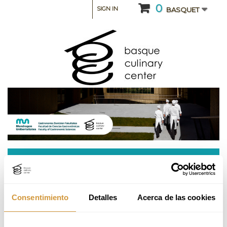
0
SIGN IN
BASQUET
CATEGORY: INTENSIVE COURSES AND SEMINARS
Bollería clásica y moderna
Consentimiento
Detalles
Acerca de las cookies
This course will be taught in Spanish.
Please, check the information in Spanish.