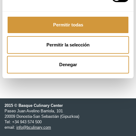
Del 29 de junio al 3 de julio
09:00 - 14:00h (CEST)
Permitir todas
18 students
Permitir la selección
995,00 €
Basque Culinary Center
Denegar
2015 © Basque Culinary Center
Paseo Juan Avelino Barriola, 101
20009 Donostia-San Sebastián (Gipuzkoa)
Tel: +34 943 574 500
email:
info@bculinary.com