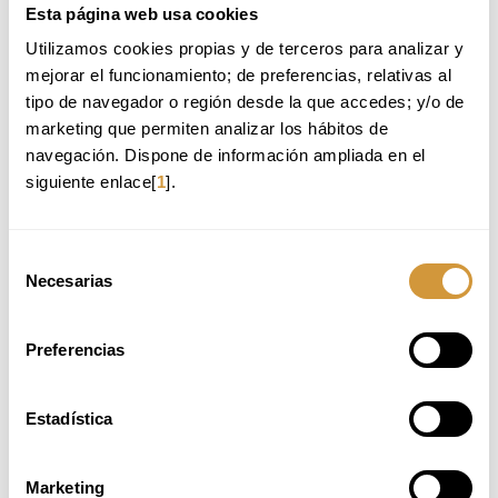
Esta página web usa cookies
Utilizamos cookies propias y de terceros para analizar y 
Back to Training Offer
mejorar el funcionamiento; de preferencias, relativas al 
tipo de navegador o región desde la que accedes; y/o de 
marketing que permiten analizar los hábitos de 
WE RECOMMEND:
navegación. Dispone de información ampliada en el 
siguiente enlace[
1
].
EXECUTIVE CHEF
CURSO INTENSIVO DE PASTA_3ª EDICIÓN_2026
(ONLINE)
Selección
COCCIÓN DE PRECISIÓN: VACÍO Y BAJA
Necesarias
de
TEMPERATURA
consentimiento
APLICACIONES CONTEMPORÁNEAS 26-27 EDICIÓN
OCTUBRE (ONLINE)
Preferencias
Estadística
UNAVAILABLE PLACES
Marketing