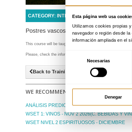
CATEGORY: INTENSIVE COURSES AND SEM
Esta página web usa cookie
Utilizamos cookies propias y 
Postres vascos
navegador o región desde la 
información ampliada en el s
This course will be taught in Spanish.
Selección
Please, check the information in Spanish.
Necesarias
de
consentimiento
Back to Training Offer
WE RECOMMEND:
Denegar
ANÁLISIS PREDICTIVO PARA LA PLANIFICACI
WSET 1: VINOS - NOV 2 2026(C. BEBIDAS Y VI
WSET NIVEL 2 ESPIRITUOSOS - DICIEMBRE