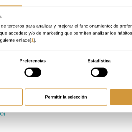
INARS
s
de terceros para analizar y mejorar el funcionamiento; de preferen
que accedes; y/o de marketing que permiten analizar los hábito
iguiente enlace[
1
].
Preferencias
Estadística
Permitir la selección
ÓN DE PLANTILLAS: ANTICIPARSE A LA DEMANDA
NO)