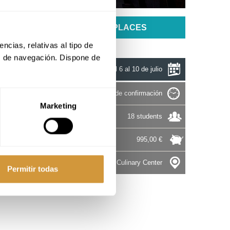
UNAVAILABLE PLACES
cias, relativas al tipo de 
s de navegación. Dispone de 
Del 6 al 10 de julio
Pendiente de confirmación
Marketing
18 students
995,00 €
Basque Culinary Center
Permitir todas