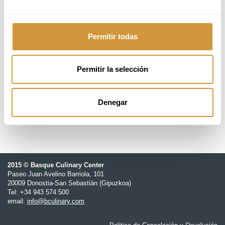
25 de abril, 2026
08:30 - 16:30h (CEST)
Permitir todas
18 students
Permitir la selección
295,00 €
Basque Culinary Center
Denegar
2015 © Basque Culinary Center
Paseo Juan Avelino Barriola, 101
20009 Donostia-San Sebastián (Gipuzkoa)
Tel: +34 943 574 500
email:
info@bculinary.com