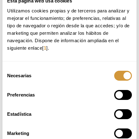
Esta página web usa cookies
Utilizamos cookies propias y de terceros para analizar y 
Back to Training Offer
mejorar el funcionamiento; de preferencias, relativas al 
tipo de navegador o región desde la que accedes; y/o de 
marketing que permiten analizar los hábitos de 
WE RECOMMEND:
navegación. Dispone de información ampliada en el 
siguiente enlace[
1
].
EXECUTIVE CHEF
FOOD DESIGN APLICADO AL DISEÑO DE
EXPERIENCIAS GASTRONÓMICAS
Selección
Necesarias
de
CURSO INTENSIVO DE PASTELERÍA ESENCIAL_ 1ª
EDICIÓN_2026 (ONLINE)
consentimiento
WSET 3: SET DE LIBROS
Preferencias
Estadística
UNAVAILABLE PLACES
Marketing