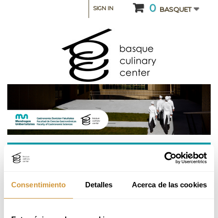
0
SIGN IN
BASQUET
CATEGORY: INTENSIVE COURSES AND SEMINARS
WSET Nivel 1 en Vinos - Abril
Consentimiento
Detalles
Acerca de las cookies
This course will be taught in Spanish.
Please, check the information in Spanish.