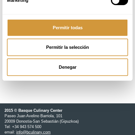
Marketing
4 de marzo, miércoles
9:00 - 13:00h (CEST)
Permitir todas
25 students
Permitir la selección
240,00 €
Basque Culinary Center
Denegar
2015 © Basque Culinary Center
Paseo Juan Avelino Barriola, 101
20009 Donostia-San Sebastián (Gipuzkoa)
Tel: +34 943 574 500
email:
info@bculinary.com