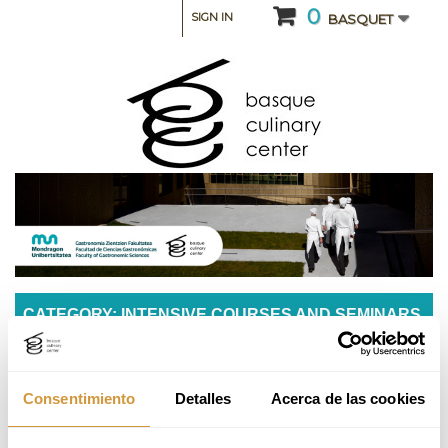
0
SIGN IN
BASQUET
CATEGORY: INTENSIVE COURSES AND SEMINARS
Gastronomía, cultura y caza por Luis Lera
Consentimiento
Detalles
Acerca de las cookies
This course will be taught in Spanish.
Please, check the information in Spanish.