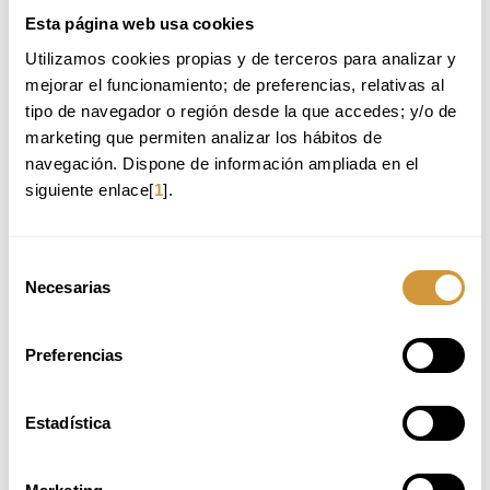
Esta página web usa cookies
Utilizamos cookies propias y de terceros para analizar y 
Back to Training Offer
mejorar el funcionamiento; de preferencias, relativas al 
tipo de navegador o región desde la que accedes; y/o de 
WE RECOMMEND:
marketing que permiten analizar los hábitos de 
navegación. Dispone de información ampliada en el 
CURSO INTENSIVO DE GASTROCOCTELERÍA_1ª
siguiente enlace[
1
].
EDICIÓN_2026 (ONLINE)
CURSO INTENSIVO DE PESCADOS Y MARISCOS_3ª
EDICIÓN_2026 (ONLINE)
Selección
Necesarias
de
CURSO INTENSIVO DE GASTROCOCTELERÍA_2ª
EDICIÓN_2026 (ONLINE)
consentimiento
CURSO INTENSIVO DE PASTA_1ª EDICIÓN_2026
Preferencias
(ONLINE)
Estadística
UNAVAILABLE PLACES