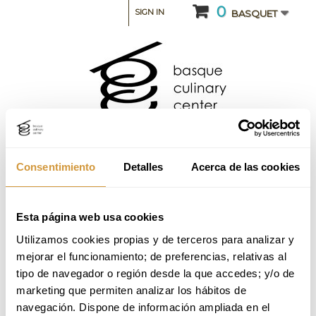
0
SIGN IN
BASQUET
Consentimiento
Detalles
Acerca de las cookies
Esta página web usa cookies
CATEGORY: INTENSIVE COURSES AND SEMINARS
Utilizamos cookies propias y de terceros para analizar y 
Curso intensivo de Las Verduras_3ª
mejorar el funcionamiento; de preferencias, relativas al 
Edición_2025 (Online)
tipo de navegador o región desde la que accedes; y/o de 
marketing que permiten analizar los hábitos de 
navegación. Dispone de información ampliada en el 
Back to Training Offer