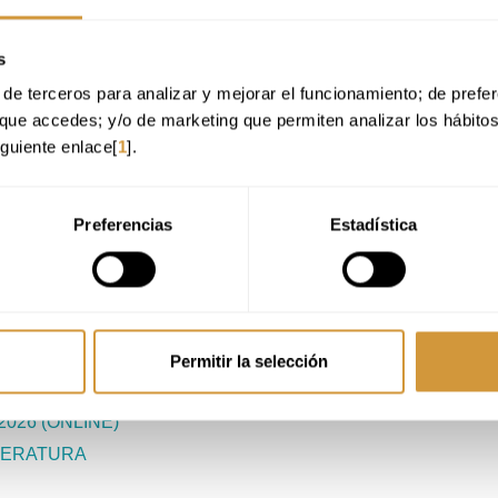
s
INARS
de terceros para analizar y mejorar el funcionamiento; de preferen
ión, Territorio y Vanguardia
que accedes; y/o de marketing que permiten analizar los hábito
iguiente enlace[
1
].
Preferencias
Estadística
NO)
Permitir la selección
(ONLINE)
026 (ONLINE)
MPERATURA