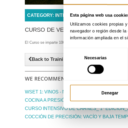
Esta página web usa cookie
CATEGORY: INTENSIVE COURSES AND SEM
Utilizamos cookies propias y 
CURSO DE VERANO: Cocina vasca: Tradic
navegador o región desde la 
información ampliada en el s
El Curso se imparte 100% en español
Selección
Necesarias
de
Back to Training Offer
consentimiento
WE RECOMMEND:
WSET 1: VINOS - NOV 2 2026(C. BEBIDAS Y VI
Denegar
COCINA A PRESIÓN 26-27 EDICIÓN OCTUBRE 
CURSO INTENSIVO DE CARNES_ 1ª EDICIÓN_2
COCCIÓN DE PRECISIÓN: VACÍO Y BAJA TE