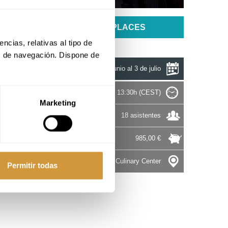
UNAVAILABLE PLACES
cias, relativas al tipo de 
s de navegación. Dispone de 
Del 29 de junio al 3 de julio
8:30 - 13:30h (CEST)
Marketing
18 asistentes
985,00 €
Basque Culinary Center
Permitir todas