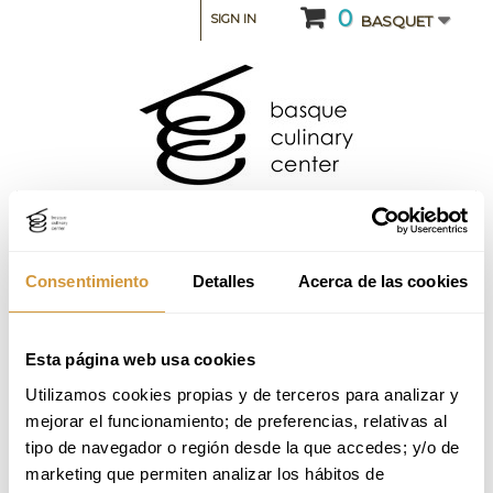
0
SIGN IN
BASQUET
Consentimiento
Detalles
Acerca de las cookies
CATEGORY: INTENSIVE COURSES AND SEMINARS
Esta página web usa cookies
Utilizamos cookies propias y de terceros para analizar y 
Productos de Vanguardia Octubre 2024
mejorar el funcionamiento; de preferencias, relativas al 
(Online)
tipo de navegador o región desde la que accedes; y/o de 
marketing que permiten analizar los hábitos de 
Back to Training Offer